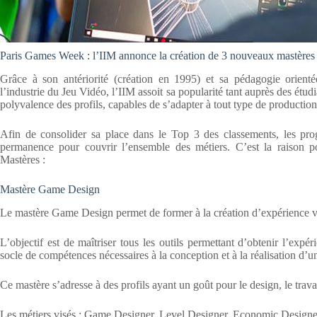
Paris Games Week : l’IIM annonce la création de 3 nouveaux mastères
Grâce à son antériorité (création en 1995) et sa pédagogie orienté
l’industrie du Jeu Vidéo, l’IIM assoit sa popularité tant auprès des étu
polyvalence des profils, capables de s’adapter à tout type de production
Afin de consolider sa place dans le Top 3 des classements, les p
permanence pour couvrir l’ensemble des métiers. C’est la raison po
Mastères :
Mastère Game Design
Le mastère Game Design permet de former à la création d’expérience v
L’objectif est de maîtriser tous les outils permettant d’obtenir l’expé
socle de compétences nécessaires à la conception et à la réalisation d’un
Ce mastère s’adresse à des profils ayant un goût pour le design, le travai
Les métiers visés : Game Designer, Level Designer, Economic Designe