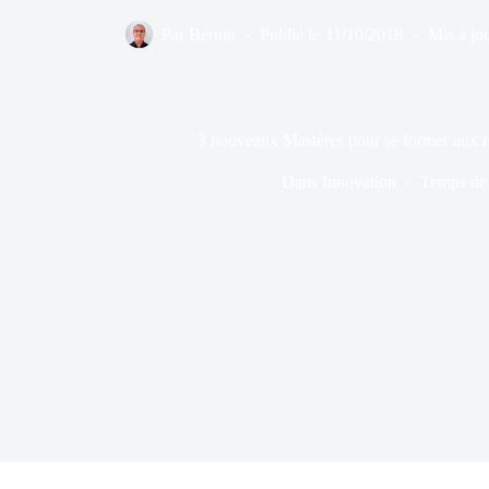
Par
Bernie
Publié le
11/10/2018
Mis à jou
3 nouveaux Mastères pour se former aux m
Dans
Innovation
Temps de 