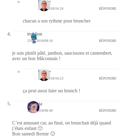
Bernie
26/08/2018/16:24
RÉPONDRE
chacun a son rythme pour bruncher
trublion
25/08/2018/08:10
RÉPONDRE
je suis plutôt pâté, jambon, saucissons et camembert,
avec un bon Mâconnais !
Bernie
26/08/2018/16:23
RÉPONDRE
ça peut aussi faire un brunch !
zenopia
25/08/2018/06:40
RÉPONDRE
C’est amusant car, au final, on brunchait déjà quand
j’étais enfant 🙂
Bon samedi Bernie 🙂