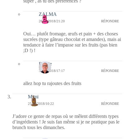
super , as tu des préférences ?
ZALMA
26/08/2018/21:20
RÉPONDRE
Oui… plutôt fromage, œufs et pain + des choses
sucrées (type gâteau chocolat et amandes), mais ai
tendance à faire l’impasse sur les fruits (pas bien
;D !) !
Bernie
30/08/2018/17:17
RÉPONDRE
allez hop tu rajoutes des fruits
Mimi
25/08/2018/10:22
RÉPONDRE
J’adore ce genre de repas où se mêlent différents types
d’ingrédients ! Je suis fan même si je ne pratique pas le
brunch tous les dimanches.