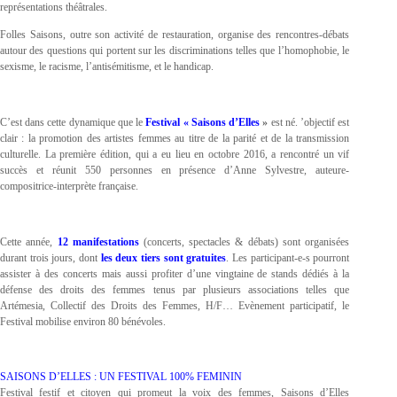
représentations théâtrales.
Folles Saisons, outre son activité de restauration, organise des rencontres-débats
autour des questions qui portent sur les discriminations telles que l’homophobie, le
sexisme, le racisme, l’antisémitisme, et le handicap.
C’est dans cette dynamique que le
Festival « Saisons d’Elles
»
est né. ’objectif est
clair : la promotion des artistes femmes au titre de la parité et de la transmission
culturelle. La première édition, qui a eu lieu en octobre 2016, a rencontré un vif
succès et réunit 550 personnes en présence d’Anne Sylvestre, auteure-
compositrice-interprète française.
Cette année,
12 manifestations
(concerts, spectacles & débats) sont organisées
durant trois jours, dont
les deux tiers sont gratuites
. Les participant-e-s pourront
assister à des concerts mais aussi profiter d’une vingtaine de stands dédiés à la
défense des droits des femmes tenus par plusieurs associations telles que
Artémesia, Collectif des Droits des Femmes, H/F… Evènement participatif, le
Festival mobilise environ 80 bénévoles.
SAISONS D’ELLES : UN FESTIVAL 100% FEMININ
Festival festif et citoyen qui promeut la voix des femmes, Saisons d’Elles