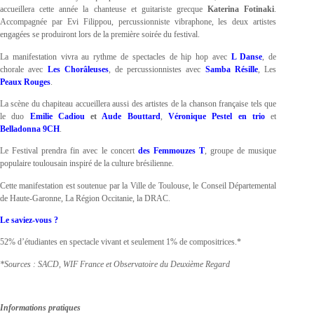
accueillera cette année la chanteuse et guitariste grecque
Katerina Fotinaki
.
Accompagnée par Evi Filippou, percussionniste vibraphone, les deux artistes
engagées se produiront lors de la première soirée du festival.
La manifestation vivra au rythme de spectacles de hip hop avec
L Danse
, de
chorale avec
Les Chorâleuses
, de percussionnistes avec
Samba Résille
, Les
Peaux Rouges
.
La scène du chapiteau accueillera aussi des artistes de la chanson française tels que
le duo
Emilie Cadiou
et
Aude Bouttard
,
Véronique Pestel en trio
et
Belladonna 9CH
.
Le Festival prendra fin avec le concert
des Femmouzes T
, groupe de musique
populaire toulousain inspiré de la culture brésilienne.
Cette manifestation est soutenue par la Ville de Toulouse, le Conseil Départemental
de Haute-Garonne, La Région Occitanie, la DRAC.
Le saviez-vous ?
52% d’étudiantes en spectacle vivant et seulement 1% de compositrices.*
*Sources : SACD, WIF France et Observatoire du Deuxième Regard
Informations pratiques