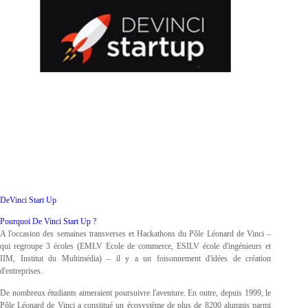
DeVinci Start Up
Pourquoi De Vinci Start Up ?
A l'occasion des semaines transverses et Hackathons du Pôle Léonard de Vinci –
qui regroupe 3 écoles (EMLV Ecole de commerce, ESILV école d'ingénieurs et
IIM, Institut du Multimédia) – il y a un foisonnement d'idées de création
d'entreprises.
De nombreux étudiants aimeraient poursuivre l'aventure. En outre, depuis 1999, le
Pôle Léonard de Vinci a constitué un écosystème de plus de 8200 alumnis parmi