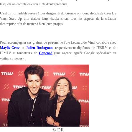
lesquels on compte environ 10% d'entrepreneurs.
C'est un formidable réseau ! Les dirigeants du Groupe ont donc décidé de créer De
Vinci Start Up afin d'aider leurs étudiants sur tous les aspects de la création
d'entreprise afin de mener à bien leurs projets.
Pour accompagner ces graines de patrons, le Pôle Léonard de Vinci collabore avec
Maylis Gross
et
Julien Dudognon
, respectivement diplômés de l'ESILV et de
l'EMLV et fondateurs de
Gopened
(une agence agréée Google spécialisée en
visites virtuelles).
© DR