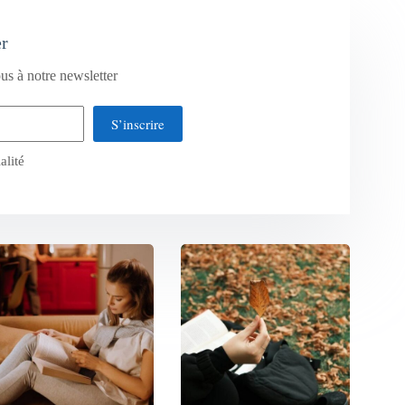
er
us à notre newsletter
S’inscrire
alité