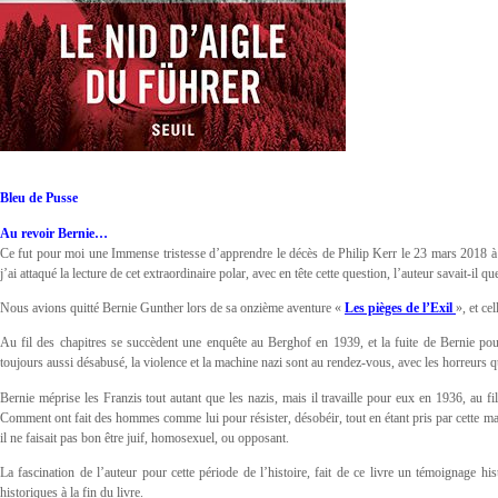
Bleu de Pusse
Au revoir Bernie…
Ce fut pour moi une Immense tristesse d’apprendre le décès de Philip Kerr le 23 mars 2018 à 
j’ai attaqué la lecture de cet extraordinaire polar, avec en tête cette question, l’auteur savait-il qu
Nous avions quitté Bernie Gunther lors de sa onzième aventure «
Les pièges de l’Exil
», et ce
Au fil des chapitres se succèdent une enquête au Berghof en 1939, et la fuite de Bernie p
toujours aussi désabusé, la violence et la machine nazi sont au rendez-vous, avec les horreurs q
Bernie méprise les Franzis tout autant que les nazis, mais il travaille pour eux en 1936, au fi
Comment ont fait des hommes comme lui pour résister, désobéir, tout en étant pris par cette ma
il ne faisait pas bon être juif, homosexuel, ou opposant.
La fascination de l’auteur pour cette période de l’histoire, fait de ce livre un témoignage hist
historiques à la fin du livre.