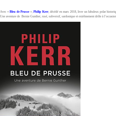
Avec «
Bleu de Prusse
»,
Philip Kerr
, décédé en mars 2018, livre un fabuleux polar historiq
Une aventure de Bernie Gunther, rusé, subversif, sardonique et extrêmement drôle à l’occasi