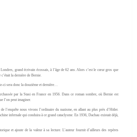
Londres, grand écrivain écossais, à l’âge de 62 ans. Alors c’est le cœur gros que
e c’était la dernière de Bernie.
lle-ci sera donc la douzième et dernière…
ourchassée par la Stasi en France en 1956. Dans ce roman sombre, où Bernie est
ue l’on peut imaginer.
l de l’enquête nous vivons l’ordinaire du nazisme, en allant au plus près d’Hitler.
chine infernale qui conduira à ce grand cataclysme. En 1936, Dachau existait déjà,
orique et ajoute de la valeur à sa lecture. L’auteur fournit d’ailleurs des repères