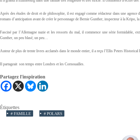
Il a grandi à Edimbourg dans une famille très religieuse et très stricte. Il commence à écrire d
Après des études de droit et de philosophie, il est engagé comme rédacteur dans une agence de 
romans d’anticipation avant de créer le personnage de Bernie Gunther, inspecteur à la Kripo, la p
Fasciné par l’Allemagne nazie et les ressorts du mal, il commence une série formidable, e
Gunther, un peu blasé, un peu…
Auteur de plus de trente livres acclamés dans le monde entier, il a reçu l’Ellis Peters Historic
Il partageait son temps entre Londres et les Cornouailles.
Partagez l'inspiration
Étiquettes
#
FAMILLE
#
POLARS