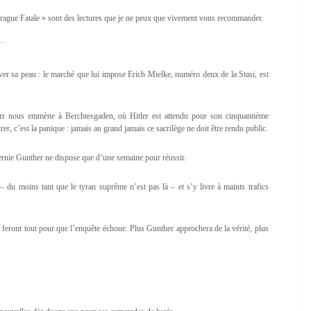
Prague Fatale » sont des lectures que je ne peux que vivement vous recommander.
e…
ver sa peau : le marché que lui impose Erich Mielke, numéro deux de la Stasi, est
 Kerr nous emmène à Berchtesgaden, où Hitler est attendu pour son cinquantième
er, c’est la panique : jamais au grand jamais ce sacrilège ne doit être rendu public.
Bernie Gunther ne dispose que d’une semaine pour réussir.
du moins tant que le tyran suprême n’est pas là – et s’y livre à maints trafics
 feront tout pour que l’enquête échoue. Plus Gunther approchera de la vérité, plus