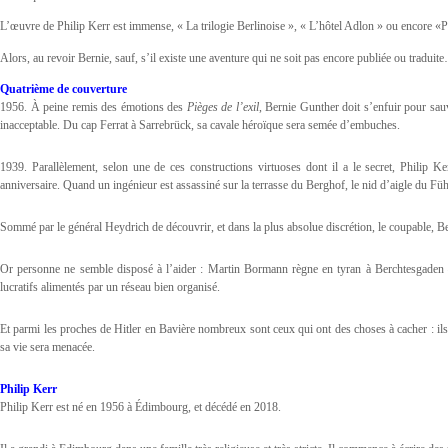
L’œuvre de Philip Kerr est immense, « La trilogie Berlinoise », « L’hôtel Adlon » ou encore «
Alors, au revoir Bernie, sauf, s’il existe une aventure qui ne soit pas encore publiée ou traduit
Quatrième de couverture
1956. À peine remis des émotions des
Pièges de l’exil
, Bernie Gunther doit s’enfuir pour sau
inacceptable. Du cap Ferrat à Sarrebrück, sa cavale héroïque sera semée d’embuches.
1939. Parallèlement, selon une de ces constructions virtuoses dont il a le secret, Philip
anniversaire. Quand un ingénieur est assassiné sur la terrasse du Berghof, le nid d’aigle du Führ
Sommé par le général Heydrich de découvrir, et dans la plus absolue discrétion, le coupable, 
Or personne ne semble disposé à l’aider : Martin Bormann règne en tyran à Berchtesgaden – 
lucratifs alimentés par un réseau bien organisé.
Et parmi les proches de Hitler en Bavière nombreux sont ceux qui ont des choses à cacher : ils
sa vie sera menacée.
Philip Kerr
Philip Kerr est né en 1956 à Édimbourg, et décédé en 2018.