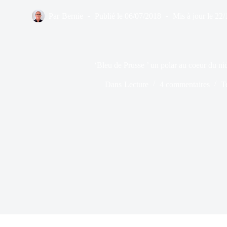
Par
Bernie
Publié le
06/07/2018
Mis à jour le
22/
‘Bleu de Prusse ’ un polar au coeur du ni
Dans
Lecture
4 commentaires
T