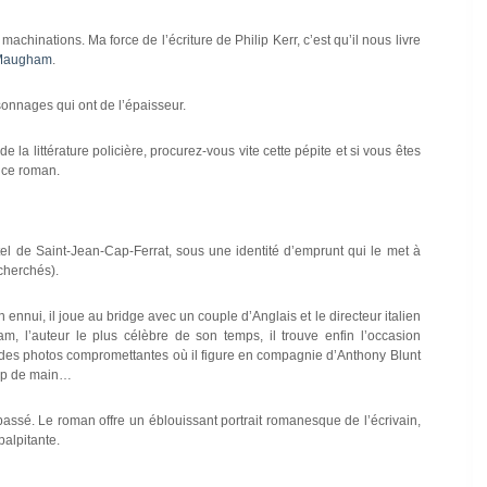
achinations. Ma force de l’écriture de Philip Kerr, c’est qu’il nous livre
 Maugham
.
sonnages qui ont de l’épaisseur.
e la littérature policière, procurez-vous vite cette pépite et si vous êtes
t ce roman.
l de Saint-Jean-Cap-Ferrat, sous une identité d’emprunt qui le met à
echerchés).
ennui, il joue au bridge avec un couple d’Anglais et le directeur italien
, l’auteur le plus célèbre de son temps, il trouve enfin l’occasion
t des photos compromettantes où il figure en compagnie d’Anthony Blunt
oup de main…
passé. Le roman offre un éblouissant portrait romanesque de l’écrivain,
palpitante.