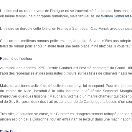
L’action est au rendez-vous de l’intrigue où se trouvent mêlés complot, tensions et m
en même temps une biographie romancée, mais fabuleuse, de
William Somerset
L’histoire se déroule cette fois-ci en France à Saint-Jean-Cap-Ferrat, avec des per
C’est un des meilleurs romans policiers que j’ai pu lire. Si vous n’êtes pas adepte d
férus de roman policier où l’histoire tient une belle place, n’hésitez pas, il vous fau
Résumé de l’éditeur
Au milieu des années 1950, Bernie Gunther est l’estimé concierge du Grand-Hôte
l’abri des représailles et des poursuites (il figure sur les listes de criminels nazis r
Mais son ancienne activité de détective et son pays lui manquent. Pour tromper son 
du casino de Nice. Introduit à la Villa Mauresque où réside Somerset Maugham
d’éprouver quelques frissons : Maugham, victime d’un maître chanteur qui détien
et de Guy Burgess, deux des traîtres de la bande de Cambridge, a besoin d’un c
Très vite, la situation se corse, car Gunther est dangereusement rattrapé par son 
ancien espion de la Couronne, tout en entraînant le lecteur dans une machination 
Philip Kerr