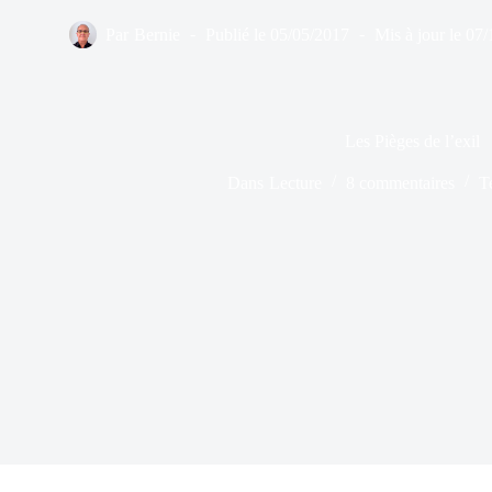
Par
Bernie
Publié le
05/05/2017
Mis à jour le
07/
Les Pièges de l’exil
Dans
Lecture
8 commentaires
T