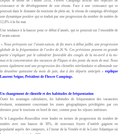
Depuis le début de l’année 2018, Flower Campings affiche des objectifs de
croissance et de développement de son réseau. Face à une croissance qui se
poursuit dans le domaine du tourisme de plein air, le réseau de campings développe
une dynamique positive qui se traduit par une progression du nombre de nuitées de
12,8% à la fin mai.
Une tendance à la hausse pour ce début d’année, qui se poursuit sur l’ensemble de
l’avant-saison.
« Nous prévoyons sur l’avant-saison, de fin mars à début juillet, une progression
globale de la fréquentation de l’ordre de 26 %. Ces prévisions peuvent en grande
partie s’expliquer par le calendrier favorable des congés de la mi-avril à la mi-
mai et la concentration des vacances de Pâques et des ponts du mois de mai. Nous
avons également noté une progression des clientèles néerlandaise et allemande sur
la deuxième quinzaine du mois de juin, due à des départs anticipés »
explique
Laurent Seigne, Président de Flower Campings.
Un changement de clientèle et des habitudes de fréquentation
Outre les avantages calendaires, les habitudes de fréquentation des vacanciers
évoluent, notamment concernant les zones géographiques privilégiées par ces
derniers pour le tourisme en bord de mer, comme pour les séjours intérieurs.
Si le Languedoc-Roussillon reste leader en termes de progression du nombre de
nuitées avec une hausse de 30%, de nouveaux foyers d’intérêt gagnent en
popularité auprès des campeurs, à l’instar de la Vendée et de la Loire Atlantique où