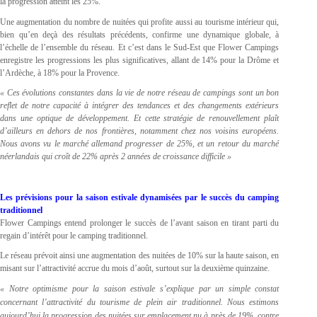
la progression atteint les 25%.
Une augmentation du nombre de nuitées qui profite aussi au tourisme intérieur qui,
bien qu’en deçà des résultats précédents, confirme une dynamique globale, à
l’échelle de l’ensemble du réseau. Et c’est dans le Sud-Est que Flower Campings
enregistre les progressions les plus significatives, allant de 14% pour la Drôme et
l’Ardèche, à 18% pour la Provence.
« Ces évolutions constantes dans la vie de notre réseau de campings sont un bon
reflet de notre capacité à intégrer des tendances et des changements extérieurs
dans une optique de développement. Et cette stratégie de renouvellement plaît
d’ailleurs en dehors de nos frontières, notamment chez nos voisins européens.
Nous avons vu le marché allemand progresser de 25%, et un retour du marché
néerlandais qui croît de 22% après 2 années de croissance difficile »
Les prévisions pour la saison estivale dynamisées par le succès du camping
traditionnel
Flower Campings entend prolonger le succès de l’avant saison en tirant parti du
regain d’intérêt pour le camping traditionnel.
Le réseau prévoit ainsi une augmentation des nuitées de 10% sur la haute saison, en
misant sur l’attractivité accrue du mois d’août, surtout sur la deuxième quinzaine.
« Notre optimisme pour la saison estivale s’explique par un simple constat
concernant l’attractivité du tourisme de plein air traditionnel. Nous estimons
aujourd’hui la progression des nuitées sur emplacement nu à près de 19%, contre