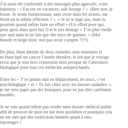
J’ai aussi été confrontée à des messages plus agressifs, voire
injurieux : « Encore en vacances, sale bourge ? » (Ben non, je
bosse. Je serais businessman, sans cesse dans les avions, me
ferait-on la même réflexion ? », « Je ne te juge pas, mais tu
pourrais quand même faire un effort » (Un effort pour qui,
pour quoi, dans quel but ?) et le très étrange « T’es plus vieille
que moi mais tu ne fais que des trucs de gamine. » (Moi
blonde et belge donc moi pas avoir compris ?!?!).
De plus, étant atteinte de deux maladies auto-immunes et
m’étant tapé un cancer l’année dernière, le fait que je voyage
et/ou que je sois hors connexion tient presque de l’aberrance
biologique pour tous ces médecins autoproclamés.
Entre les « T’es jamais mal en déplacement, tes trucs, c’est
psychologique » et « Tu fais chier avec tes fausses maladies »,
je me sens jugée par des branques, pour ne pas dire carrément
insultée.
Je ne vais quand même pas rendre mon dossier médical public
afin de prouver de quoi est fait mon quotidien et pourquoi cela
ne me met que des restrictions limitées quant à mes
reportages !