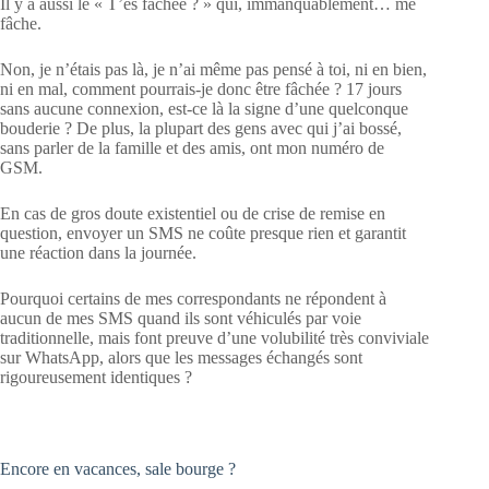
Il y a aussi le « T’es fâchée ? » qui, immanquablement… me
fâche.
Non, je n’étais pas là, je n’ai même pas pensé à toi, ni en bien,
ni en mal, comment pourrais-je donc être fâchée ? 17 jours
sans aucune connexion, est-ce là la signe d’une quelconque
bouderie ? De plus, la plupart des gens avec qui j’ai bossé,
sans parler de la famille et des amis, ont mon numéro de
GSM.
En cas de gros doute existentiel ou de crise de remise en
question, envoyer un SMS ne coûte presque rien et garantit
une réaction dans la journée.
Pourquoi certains de mes correspondants ne répondent à
aucun de mes SMS quand ils sont véhiculés par voie
traditionnelle, mais font preuve d’une volubilité très conviviale
sur WhatsApp, alors que les messages échangés sont
rigoureusement identiques ?
Encore en vacances, sale bourge ?