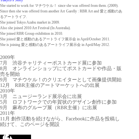
She started to work for
マチウケル
！
since she was offered from them. (2009).
Since then she was offered from another Art Garelly : RBR Art and
愛と感動のあ
るアートライフ
.
She joined Tokyo Azabu market in 2009.
Also she joined 2010 Art Festival (In Australia).
She joined RBR Group exhibition in 2010.
She joined
愛と感動のあるアートライフ展示会
in April/October 2011.
She is joining
愛と感動のあるアートライフ展示会
in April/May 2012.
2009
年
7
月 渋谷チャリティーポストカード展に参加
8
月 オンラインショップにてポストカードや作品・販
売を開始
9
月 マチウケル
！
のクリエイターとして画像提供開始
12
月
RBR
主催のアートマーケットへの出展
2010
年
3
月 ニュージーランド展示会に出展
5
月 ロフトワークでの年賀状のデザイン創作に参加
9
月 麻布のグループ展
（
RBR
主催
）
に出展
2011
年
11
月
創作活動を続けながら、
Facebook
に作品を投稿し
続けて、このページを開設