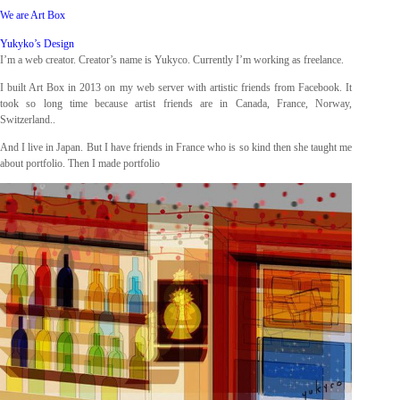
We are Art Box
Yukyko’s Design
I’m a web creator. Creator’s name is Yukyco. Currently I’m working as freelance.
I built Art Box in 2013 on my web server with artistic friends from Facebook. It
took so long time because artist friends are in Canada, France, Norway,
Switzerland..
And I live in Japan. But I have friends in France who is so kind then she taught me
about portfolio. Then I made portfolio