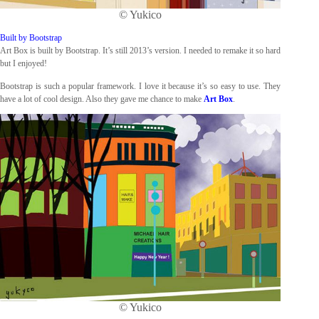
© Yukico
Built by Bootstrap
Art Box is built by Bootstrap. It’s still 2013’s version. I needed to remake it so hard
but I enjoyed!
Bootstrap is such a popular framework. I love it because it’s so easy to use. They
have a lot of cool design. Also they gave me chance to make
Art Box
.
© Yukico