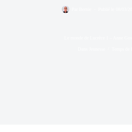
Par
Bernie
Publié le
08/03/2
Le monde de Lucrèce 1 – Anne Gos
Dans
Jeunesse
Temps de l