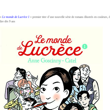
«
Le monde de Lucrèce 1
» premier titre d’une nouvelle série de romans illustrés en couleurs, é
lire dès 9 ans