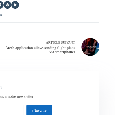
405
ARTICLE
SUIVANT
Atech application allows sending flight plans
via smartphones
er
us à notre newsletter
S’inscrire