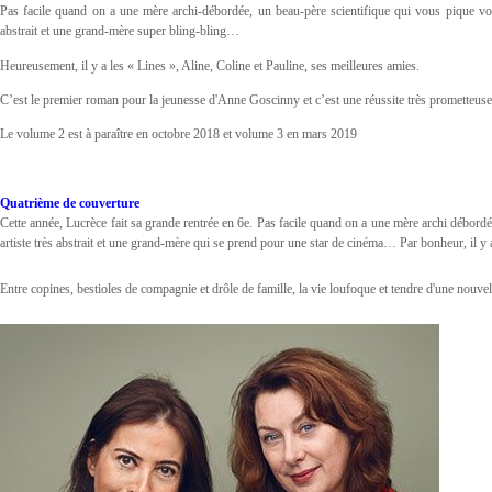
Pas facile quand on a une mère archi-débordée, un beau-père scientifique qui vous pique vos 
abstrait et une grand-mère super bling-bling…
Heureusement, il y a les « Lines », Aline, Coline et Pauline, ses meilleures amies.
C’est le premier roman pour la jeunesse d'Anne Goscinny et c’est une réussite très prometteuse 
Le volume 2 est à paraître en octobre 2018 et volume 3 en mars 2019
Quatrième de couverture
Cette année, Lucrèce fait sa grande rentrée en 6e. Pas facile quand on a une mère archi débor
artiste très abstrait et une grand-mère qui se prend pour une star de cinéma… Par bonheur, il y a 
Entre copines, bestioles de compagnie et drôle de famille, la vie loufoque et tendre d'une nouvel