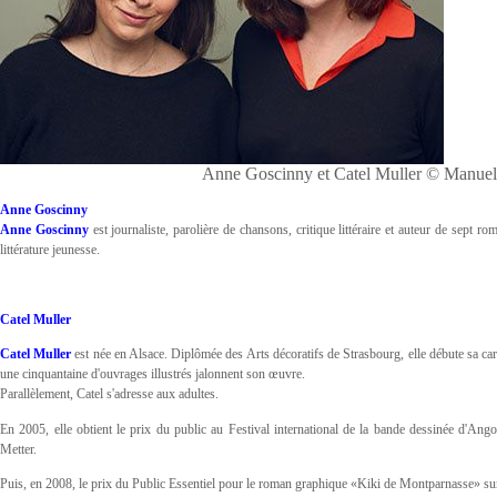
Anne Goscinny et Catel Muller © Manuel
Anne Goscinny
Anne Goscinny
est journaliste, parolière de chansons, critique littéraire et auteur de sept 
littérature jeunesse.
Catel Muller
Catel Muller
est née en Alsace. Diplômée des Arts décoratifs de Strasbourg, elle débute sa car
une cinquantaine d'ouvrages illustrés jalonnent son œuvre.
Parallèlement, Catel s'adresse aux adultes.
En 2005, elle obtient le prix du public au Festival international de la bande dessinée d'Ang
Metter.
Puis, en 2008, le prix du Public Essentiel pour le roman graphique «Kiki de Montparnasse» su