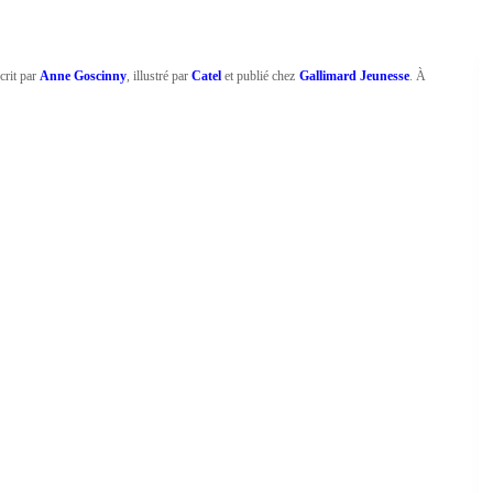
crit par
Anne Goscinny
, illustré par
Catel
et publié chez
Gallimard Jeunesse
. À