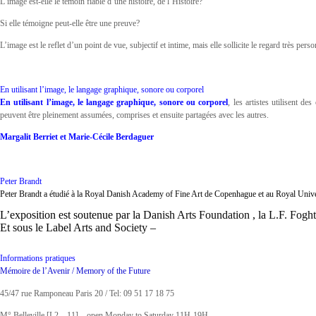
L’image est-elle le témoin fiable d’une histoire, de l’Histoire?
Si elle témoigne peut-elle être une preuve?
L’image est le reflet d’un point de vue, subjectif et intime, mais elle sollicite le regard très pers
En utilisant l’image, le langage graphique, sonore ou corporel
En utilisant l’image, le langage graphique, sonore ou corporel
, les artistes utilisent d
peuvent être pleinement assumées, comprises et ensuite partagées avec les autres.
Margalit Berriet et Marie-Cécile Berdaguer
Peter Brandt
Peter Brandt a étudié à la Royal Danish Academy of Fine Art de Copenhague et au Royal Unive
L’exposition est soutenue par la
Danish Arts Foundation
, la
L.F. Foght
Et sous le Label
Arts and Society
–
Informations pratiques
Mémoire de l’Avenir / Memory of the Future
45/47 rue Ramponeau Paris 20 / Tel: 09 51 17 18 75
M° Belleville [L2 – 11] – open Monday to Saturday 11H-19H