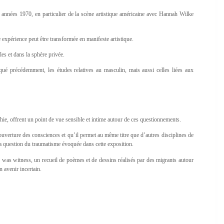
nnées 1970, en particulier de la scène artistique américaine avec Hannah Wilke
e expérience peut être transformée en manifeste artistique.
ales et dans la sphère privée.
é précédemment, les études relatives au masculin, mais aussi celles liées aux
aphie, offrent un point de vue sensible et intime autour de ces questionnements.
ouverture des consciences et qu’il permet au même titre que d’autres disciplines de
 question du traumatisme évoquée dans cette exposition.
sun was witness, un recueil de poèmes et de dessins réalisés par des migrants autour
n avenir incertain.