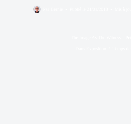
Par
Bernie
Publié le
21/01/2018
Mis à jou
The Image As The Witness – Pet
Dans
Exposition
Temps de 