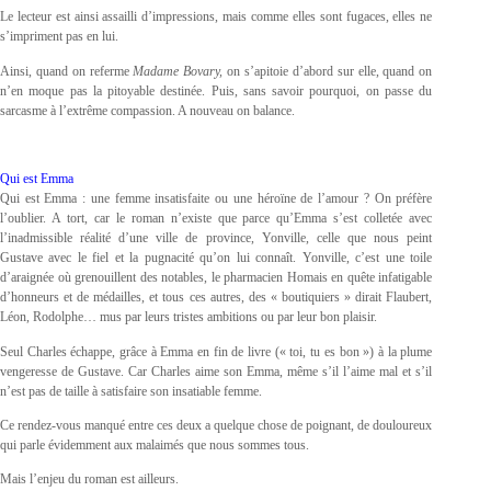
Le lecteur est ainsi assailli d’impressions, mais comme elles sont fugaces, elles ne
s’impriment pas en lui.
Ainsi, quand on referme
Madame
Bovary,
on s’apitoie d’abord sur elle, quand on
n’en moque pas la pitoyable destinée. Puis, sans savoir pourquoi, on passe du
sarcasme à l’extrême compassion. A nouveau on balance.
Qui est Emma
Qui est Emma : une femme insatisfaite ou une héroïne de l’amour ? On préfère
l’oublier. A tort, car le roman n’existe que parce qu’Emma s’est colletée avec
l’inadmissible réalité d’une ville de province, Yonville, celle que nous peint
Gustave avec le fiel et la pugnacité qu’on lui connaît. Yonville, c’est une toile
d’araignée où grenouillent des notables, le pharmacien Homais en quête infatigable
d’honneurs et de médailles, et tous ces autres, des « boutiquiers » dirait Flaubert,
Léon, Rodolphe… mus par leurs tristes ambitions ou par leur bon plaisir.
Seul Charles échappe, grâce à Emma en fin de livre (« toi, tu es bon ») à la plume
vengeresse de Gustave. Car Charles aime son Emma, même s’il l’aime mal et s’il
n’est pas de taille à satisfaire son insatiable femme.
Ce rendez-vous manqué entre ces deux a quelque chose de poignant, de douloureux
qui parle évidemment aux malaimés que nous sommes tous.
Mais l’enjeu du roman est ailleurs.