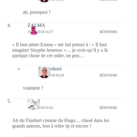
ah, pourquoi ?
ZALMA
19/01/2018/14:27
RÉPONDRE
« Il faut aimer Emma » me fait penser à : « Il faut
imaginer Sisyphe heureux »… je crois qu’il y a là
quelque chose de cet ordre, un peu…
Bernieshoot
20/01/2018/16:58
RÉPONDRE
vraiment ?
jill bill
19/01/2018/10:45
RÉPONDRE
Ah du Flaubert comme du Hugo… classé dans les
grands auteurs, bon à relire tjs et encore !