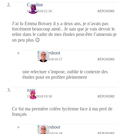
Caroline
19/01/2018/22:56
RÉPONDRE
J’ai lu Emma Bovary il y a deux ans, je n’avais pas
forcément beaucoup aimé.. Je sais que je vais devoir le
relire dans le cadre de mes études peut-être l’aimerais-je
un peu plus 😉
Bernieshoot
20/01/2018/16:57
RÉPONDRE
une relecture s’impose, oublie le contexte des
études pour en profiter pleinement
zazy
19/01/2018/19:58
RÉPONDRE
Ce fut ma première colère lycéenne face à ma prof de
français
Bernieshoot
20/01/2018/16:58
RÉPONDRE