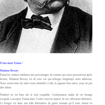
Il faut aimer Emma !
Madame Bovary
Parmi les ombres tutélaires des personnages de romans qui nous poursuivent après
lecture, Madame Bovary est de ceux sur qui achoppe longtemps notre adhésion.
Nous avons bien du mal à nous identifier à elle, la jugeant bien naïve, pour ne pas
dire idiote.
Flaubert en est bien sûr le seul coupable, l’ordonnateur malin de cet étrange
scrupule à accepter Emma dans l’ordre souvent injuste de nos affections littéraires.
Le bougre est dans une telle détestation du genre humain qu’il nous donne en