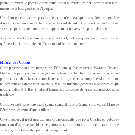
pâture, à travers le portrait d’une jeune fille d’autrefois, les dérisoires et assassins
travers de la bourgeoisie de l’époque.
Une bourgeoisie certes provinciale, qui n’en est que plus bête et gonflée
d’importance mais que l’auteur exècre. Le seul défaut d’Emma est de vouloir rêver
sa vie, de penser que l’amour est ce qui donnera un sens à sa pâle existence.
A sa façon, elle tombe dans le travers de Don Quichotte qui est de croire aux livres
qu’elle a lus. C’’est ce défaut d’optique qui fera son malheur.
Mirages de l’Optique
C’est justement sur les mirages de l’Optique qu’est construit
Madame Bovary
.
Flaubert ne peint ses personnages que de biais, par touches impressionnistes et fait
perdre de ce fait au lecteur toute chance de se figer dans la compréhension de tel ou
tel personnage comme chez Balzac. Il y a une intention
perverse
à saborder ce qui
nous est donné à lire, à faire d’Emma un condensé de traits contradictoires et
insolubles.
On trouve déjà cette nouveauté quand Stendhal nous présente Sorel vu par Mme de
Rénal sous les traits d’une « fille ».
Chez Flaubert, il n’est question que d’une casquette que porte Charles en début de
roman ou d’attributs semblant insignifiants qui introduisent un personnage ou une
situation, dont la banalité pourtant est signifiante.