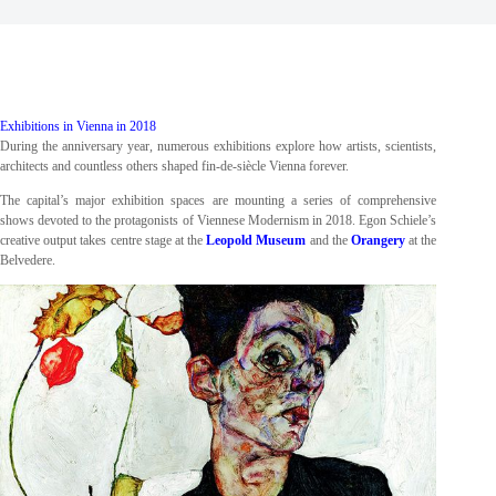
Exhibitions in Vienna in 2018
During the anniversary year, numerous exhibitions explore how artists, scientists,
architects and countless others shaped fin-de-siècle Vienna forever.
The capital’s major exhibition spaces are mounting a series of comprehensive
shows devoted to the protagonists of Viennese Modernism in 2018. Egon Schiele’s
creative output takes centre stage at the
Leopold Museum
and the
Orangery
at the
Belvedere.