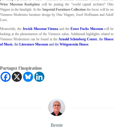
Wien Museum Karlsplatz
will be putting the “world capital architect” Otto
Wagner in the limelight. At the
Imperial Furniture Collection
the focus will be on
Viennese Modernist furniture design by Otto Wagner, Josef Hoffmann and Adolf
Loos.
Meanwhile, the
Jewish Museum Vienna
and the
Ernst Fuchs Museum
will be
looking at the phenomenon of the Viennese salon. Additional highlights related to
Viennese Modernism can be found at the
Arnold Schönberg Center
, the
House
of Music
, the
Literature Museum
and the
Wittgenstein House
.
Partagez l'inspiration
Bernie