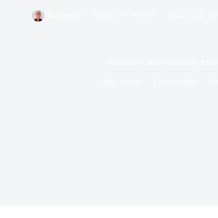
Par
Bernie
Publié le
07/09/2017
Mis à jour le
26
Tourisme en Haute-Garonne : Bilan p
Dans
Voyage
1 commentaire
Te