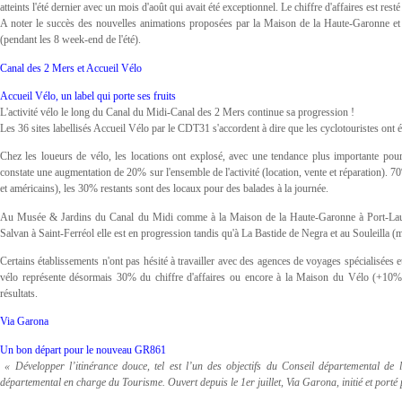
atteints l'été dernier avec un mois d'août qui avait été exceptionnel. Le chiffre d'affaires est rest
A noter le succès des nouvelles animations proposées par la Maison de la Haute-Garonne et l
(pendant les 8 week-end de l'été).
Canal des 2 Mers et Accueil Vélo
Accueil Vélo, un label qui porte ses fruits
L'activité vélo le long du Canal du Midi-Canal des 2 Mers continue sa progression !
Les 36 sites labellisés Accueil Vélo par le CDT31 s'accordent à dire que les cyclotouristes ont é
Chez les loueurs de vélo, les locations ont explosé, avec une tendance plus importante pou
constate une augmentation de 20% sur l'ensemble de l'activité (location, vente et réparation). 
et américains), les 30% restants sont des locaux pour des balades à la journée.
Au Musée & Jardins du Canal du Midi comme à la Maison de la Haute-Garonne à Port-Lauragai
Salvan à Saint-Ferréol elle est en progression tandis qu'à La Bastide de Negra et au Souleilla (
Certains établissements n'ont pas hésité à travailler avec des agences de voyages spécialisées et
vélo représente désormais 30% du chiffre d'affaires ou encore à la Maison du Vélo (+10%) 
résultats.
Via Garona
Un bon départ pour le nouveau GR861
« Développer l’itinérance douce, tel est l’un des objectifs du Conseil départemental de
départemental en charge du Tourisme. Ouvert depuis le 1er juillet, Via Garona, initié et porté