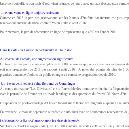
Euro de Football), le bon mois d'août vient rattraper ce retard avec un taux d'occupation cumulé e
… et une vente en ligne toujours croissante
Comme en 2016 la part des réservations sur les 2 mois d'été faite par internet est plus im
réservations internet de 68%, contre 62% en juillet et août 2016.
Pour mémoire, la part de réservation en ligne ne représentait que 43% sur l'année 201
Dans les sites du Comité Départemental du Tourisme
Au château de Laréole, une augmentation significative
Un beau résultat pour ce site avec plus de 10 000 personnes qui se sont rendues au château d
soit une progression de 21% par rapport à août 2016 ! A noter des pointes de plus de 1 000
premiers dimanche d'août et un public étranger en constante progression depuis 2016.
Un été en demi-teinte à Saint-Bertrand-de-Comminges
Au centre touristique "Les Olivétains" et sur l'ensemble des monuments du site, la fréquentat
avec la patrouille de France qui a survolé le village et des spectacles du festival 31 Notes d'été.
L’exposition de photo-reportage d’Olivier Jobard sur le thème des migrants a, quant à elle, inte
En revanche, le mois de septembre se présente plutôt bien avec de nombreuses réservations de 
La Maison de la Haute-Garonne subit les aléas de la météo
Sur l'aire de Port Lauragais (A61), les 45 000 visiteurs accueillis cette année en juillet et 