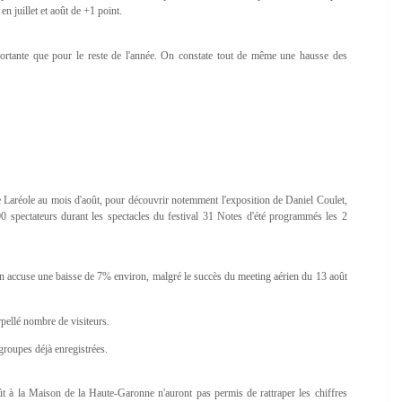
n juillet et août de +1 point.
portante que pour le reste de l'année. On constate tout de même une hausse des
e Laréole au mois d'août, pour découvrir notemment l'exposition de Daniel Coulet,
 spectateurs durant les spectacles du festival 31 Notes d'été programmés les 2
ion accuse une baisse de 7% environ, malgré le succès du meeting aérien du 13 août
rpellé nombre de visiteurs.
groupes déjà enregistrées.
août à la Maison de la Haute-Garonne n'auront pas permis de rattraper les chiffres