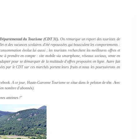
é Départemental du Tourisme (CDT 31).
On remarque un report des touristes de
illet et des vacances scolaires d'été repoussées qui bousculent les comportements :
onsommation évolue lui aussi ; les touristes recherchent les meilleures offres et
donc à prendre en compte : site mobile via smartphone, réseaux sociaux, vente en
'adapter pour se démarquer de la multitude d'offres proposées en ligne. Autre fait
enées par le CDT sur ces marchés portent leurs fruits et nous les poursuivrons en
cebook. A ce jour, Haute-Garonne Tourisme se situe dans le peloton de tête. Avec
 (en nombre d'abonnés).
es atteintes !"