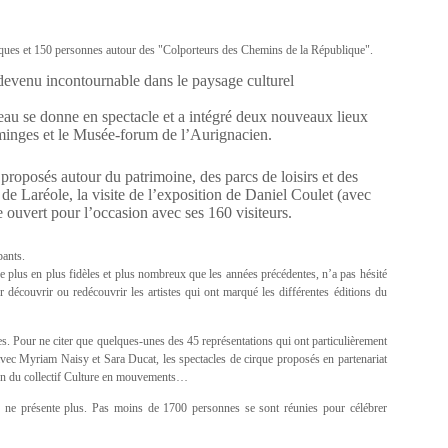
stiques et 150 personnes autour des "Colporteurs des Chemins de la République".
t devenu incontournable dans le paysage culturel
hâteau se donne en spectacle et a intégré deux nouveaux lieux
inges et le Musée-forum de l’Aurignacien.
roposés autour du patrimoine, des parcs de loisirs et des
de Laréole, la visite de l’exposition de Daniel Coulet (avec
e ouvert pour l’occasion avec ses 160 visiteurs.
pants.
e plus en plus fidèles et plus nombreux que les années précédentes, n’a pas hésité
découvrir ou redécouvrir les artistes qui ont marqué les différentes éditions du
es. Pour ne citer que quelques-unes des 45 représentations qui ont particulièrement
e avec Myriam Naisy et Sara Ducat, les spectacles de cirque proposés en partenariat
ion du collectif Culture en mouvements…
n ne présente plus. Pas moins de 1700 personnes se sont réunies pour célébrer