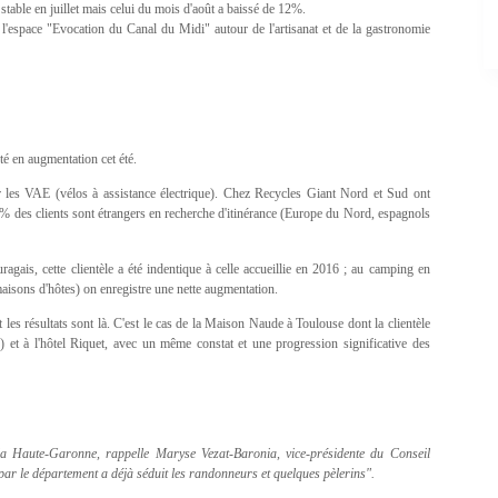
é stable en juillet mais celui du mois d'août a baissé de 12%.
'espace "Evocation du Canal du Midi" autour de l'artisanat et de la gastronomie
té en augmentation cet été.
r les VAE (vélos à assistance électrique). Chez Recycles Giant Nord et Sud ont
70% des clients sont étrangers en recherche d'itinérance (Europe du Nord, espagnols
s, cette clientèle a été indentique à celle accueillie en 2016 ; au camping en
maisons d'hôtes) on enregistre une nette augmentation.
 les résultats sont là. C'est le cas de la Maison Naude à Toulouse dont la clientèle
et à l'hôtel Riquet, avec un même constat et une progression significative des
 la Haute-Garonne, rappelle Maryse Vezat-Baronia, vice-présidente du Conseil
 par le département a déjà séduit les randonneurs et quelques pèlerins".