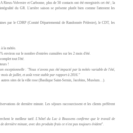
Rieux-Volvestre et Carbonne, plus de 50 contacts ont été enregistrés cet été ; la
ntégralité du GR. L'arrière saison se présente plutôt bien comme l'attestent les
maines par le CDRP (Comité Départemental de Randonnée Pédestre), le CDT, les
 à la météo.
 environ sur le nombre d'entrées cumulées sur les 2 mois d'été.
complet tout l'été.
teurs !
exceptionnelle : "Nous n'avons pas été impacté par la météo variable de l'été,
ois de juillet, et août reste stable par rapport à 2016."
 autres sites de la ville rose (Basilique Saint-Sernin, Jacobins, Muséum…).
servations de dernière minute. Les séjours raccourcissent et les clients préfèrent
erchent le meilleur tarif.
L'hôtel du Lac à Boussens confirme que le travail de
e dernière minute, avec des produits frais ce n'est pas toujours évident
".