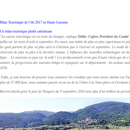
Bilan Touristique de l’été 2017 en Haute Garonne
Un bilan touristique plutôt satisfaisant
"La saison touristique est en train de changer, explique
Didier Cujives Président du Comit
juillet sur les mois d'août et septembre. En cause, une météo de plus en plus capricieuse en ju
les gens partent de plus en plus tard et n'hésitent pas à réserver en septembre. Le mode de c
réservent de plus en plus à la dernière minute. L'influence des nouvelles technologies est 
ligne… Le tourisme se joue sur la toile ! Les professionnels n'ont pas d'autre choix que de s
notoire, la progression des touristes belges et espagnols sur le département ; les actions m
2018.
Enfin, je suis heureux de pouvoir vous annoncer les résultats que nous avons atteints sur Fa
plus de 37 000 fans, nous sommes passés en un an de la 13ème à la 5ème place en Occitanie
Record absolu pour le post de Nougaro du 9 septembre 2016 avec plus d'un million de personn