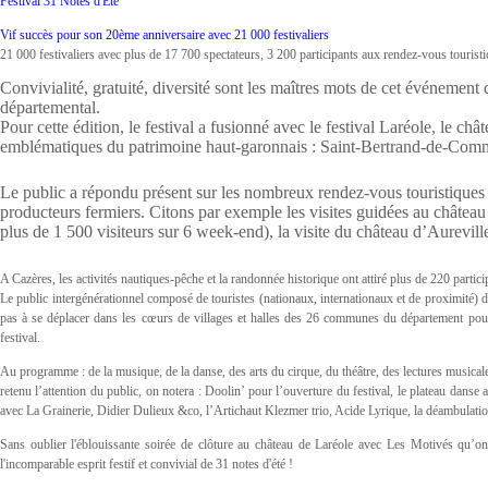
Festival 31 Notes d'Eté
Vif succès pour son 20ème anniversaire avec 21 000 festivaliers
21 000 festivaliers avec plus de 17 700 spectateurs, 3 200 participants aux rendez-vous touri
Convivialité, gratuité, diversité sont les maîtres mots de cet événemen
départemental.
Pour cette édition, le festival a fusionné avec le festival Laréole, le c
emblématiques du patrimoine haut-garonnais : Saint-Bertrand-de-Comm
Le public a répondu présent sur les nombreux rendez-vous touristiques p
producteurs fermiers. Citons par exemple les visites guidées au château 
plus de 1 500 visiteurs sur 6 week-end), la visite du château d’Aurevill
A Cazères, les activités nautiques-pêche et la randonnée historique ont attiré plus de 220 partici
Le public intergénérationnel composé de touristes (nationaux, internationaux et de proximité) d
pas à se déplacer dans les cœurs de villages et halles des 26 communes du département pour 
festival.
Au programme : de la musique, de la danse, des arts du cirque, du théâtre, des lectures musical
retenu l’attention du public, on notera : Doolin’ pour l’ouverture du festival, le plateau dans
avec La Grainerie, Didier Dulieux &co, l’Artichaut Klezmer trio, Acide Lyrique, la déambulat
Sans oublier l'éblouissante soirée de clôture au château de Laréole avec Les Motivés qu’o
l'incomparable esprit festif et convivial de 31 notes d'été !