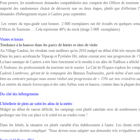
Pour preuve, les nombreuses demandes comptabilisées aux comptoir des Offices de tourisme. A 
majorité des randonneurs choisit de découvrir une ou deux étapes, plutôt que d'effectuer l'i
demandes d'hébergement reçues à Cazères pour septembre.
Les ventes du topo-guide sont bonnes. 2 000 exemplaires ont été écoulés en quelques se
Offices de Tourisme…. Cela représente 40% du stock (tirage 5 000 exemplaires).
Visites et loisirs
Tendance à la hausse dans les parcs de loisirs et sites de visite
Au Village Gaulois, les résultats sont meilleurs qu'en 2016 malgré un début d'été très moyen dû
Dans les parcs acrobranche Tépacap et Pyrénées Hô, même constat avec une progression de +5%
La base nautique de Cazères a très bien fonctionné et le moulin à six ailes de Nailloux a affiché 
A Toulouse, les professionnels du tourisme ont le sourire. La Cité de l'Espace explose les comp
Ludovic Lumbroso, gérant de la compagnie des Bateaux Toulousains, parle même d'une saison 
bien au contraire puisque nous avons réalisé une progression de + 15% sur nos croisières au m
Les entrées du musée Aeroscopia et des sites Airbus sont en hausse, comme dans la plupart des
Du côté des hébergements
L'hôtellerie de plein air subit les aléas de la météo
Malgré un début de saison difficile, les campings sont plutôt satisfaits avec de nombreuses ré
prolonger une fois sur place si le soleil est au rendez-vous !
Dans les hôtels, la situation est plutôt variable d'un établissement à l'autre. Les clients rech
restauration devient compliqué. "Nous devons nous adapter aux demandes très irrégulières et d