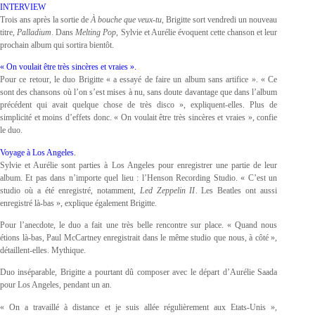
INTERVIEW
Trois ans après la sortie de
À bouche que veux-tu
, Brigitte sort vendredi un nouveau
titre,
Palladium
. Dans
Melting Pop
, Sylvie et Aurélie évoquent cette chanson et leur
prochain album qui sortira bientôt.
« On voulait être très sincères et vraies ».
Pour ce retour, le duo Brigitte « a essayé de faire un album sans artifice ». « Ce
sont des chansons où l’on s’est mises à nu, sans doute davantage que dans l’album
précédent qui avait quelque chose de très disco », expliquent-elles. Plus de
simplicité et moins d’effets donc. « On voulait être très sincères et vraies », confie
le duo.
Voyage à Los Angeles.
Sylvie et Aurélie sont parties à Los Angeles pour enregistrer une partie de leur
album. Et pas dans n’importe quel lieu : l’Henson Recording Studio. « C’est un
studio où a été enregistré, notamment,
Led Zeppelin II
. Les Beatles ont aussi
enregistré là-bas », explique également Brigitte.
Pour l’anecdote, le duo a fait une très belle rencontre sur place. « Quand nous
étions là-bas, Paul McCartney enregistrait dans le même studio que nous, à côté »,
détaillent-elles. Mythique.
Duo inséparable, Brigitte a pourtant dû composer avec le départ d’Aurélie Saada
pour Los Angeles, pendant un an.
« On a travaillé à distance et je suis allée régulièrement aux Etats-Unis »,