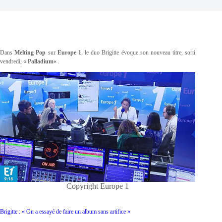
Dans
Melting Pop
sur
Europe 1
, le duo Brigitte évoque son nouveau titre, sorti
vendredi, «
Palladium
« .
Copyright Europe 1
Brigitte : « On a essayé de faire un album sans artifice »