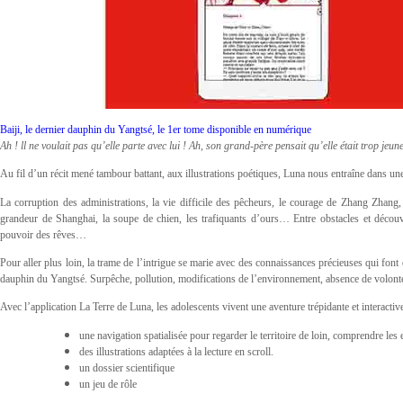
Baiji, le dernier dauphin du Yangtsé, le 1er tome disponible en numérique
Ah ! ll ne voulait pas qu’elle parte avec lui ! Ah, son grand-père pensait qu’elle était trop jeu
Au fil d’un récit mené tambour battant, aux illustrations poétiques, Luna nous entraîne dans un
La corruption des administrations, la vie difficile des pêcheurs, le courage de Zhang Zhang
grandeur de Shanghai, la soupe de chien, les trafiquants d’ours… Entre obstacles et décou
pouvoir des rêves…
Pour aller plus loin, la trame de l’intrigue se marie avec des connaissances précieuses qui font
dauphin du Yangtsé. Surpêche, pollution, modifications de l’environnement, absence de volont
Avec l’application La Terre de Luna, les adolescents vivent une aventure trépidante et interactive
une navigation spatialisée pour regarder le territoire de loin, comprendre les
des illustrations adaptées à la lecture en scroll.
un dossier scientifique
un jeu de rôle