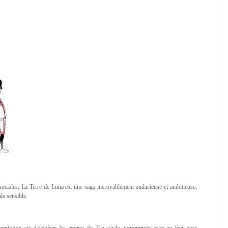
sociales, La Terre de Luna est une saga incroyablement audacieuse et ambitieuse,
le sensible.
, l'ambition est d'éclairer les enjeux du 21e siècle, notamment ceux en lien avec