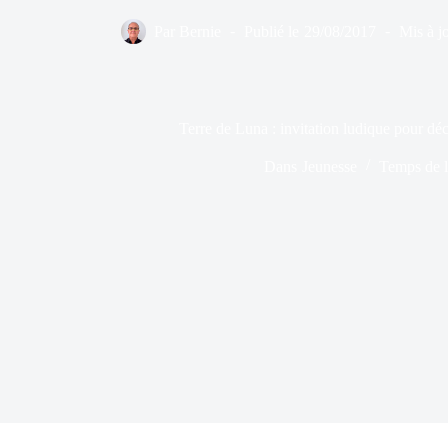
Par
Bernie
Publié le
29/08/2017
Mis à jo
Terre de Luna : invitation ludique pour déc
Dans
Jeunesse
Temps de l