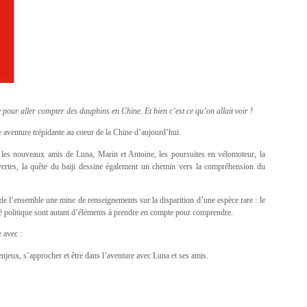
ne pour aller compter des dauphins en Chine. Et bien c’est ce qu’on allait voir !
e aventure trépidante au coeur de la Chine d’aujourd’hui.
, les nouveaux amis de Luna, Marin et Antoine, les poursuites en vélomoteur, la
vertes, la quête du baiji dessine également un chemin vers la compréhension du
 de l’ensemble une mine de renseignements sur la disparition d’une espèce rare : le
é politique sont autant d’éléments à prendre en compte pour comprendre.
 avec :
 enjeux, s’approcher et être dans l’aventure avec Luna et ses amis.