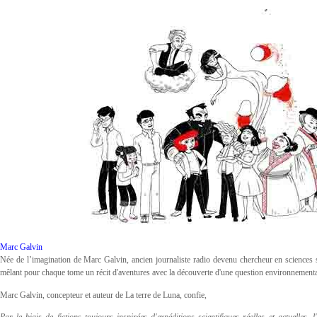
Marc Galvin
Née de l’imagination de Marc Galvin, ancien journaliste radio devenu chercheur en sciences 
mêlant pour chaque tome un récit d'aventures avec la découverte d'une question environnementa
Marc Galvin, concepteur et auteur de La terre de Luna, confie,
Par le biais de fictions toujours inspirées d'expéditions scientifiques réelles et actuelles