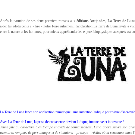
Après la parution de ses deux premiers romans aux
éditions Antipodes
,
La Terre de Lun
aider les adolescents à « lire » notre Terre autrement, l'application La Terre de Luna invite à v
entre la nature et les hommes, pour mieux appréhender les enjeux biophysiques auxquels est co
La Terre de Luna lance son application numérique : une invitation ludique pour vivre d'incroyab
Avec La Terre de Luna, la prise de conscience devient ludique, interactive et innovante !
Jeune fille au caractère bien trempé et avide de connaissances, Luna adore suivre son gran
aventures remplies de personnages et de situations – presque – réelles où la rencontre entre l