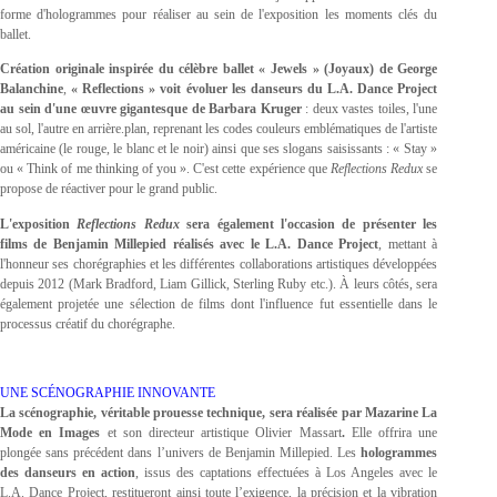
forme d'hologrammes pour réaliser au sein de l'exposition les moments clés du
ballet.
Création originale inspirée du célèbre ballet « Jewels » (Joyaux) de George
Balanchine
,
« Reflections » voit évoluer les danseurs du L.A. Dance Project
au sein d'une œuvre gigantesque de Barbara Kruger
: deux vastes toiles, l'une
au sol, l'autre en arrière.plan, reprenant les codes couleurs emblématiques de l'artiste
américaine (le rouge, le blanc et le noir) ainsi que ses slogans saisissants : « Stay »
ou « Think of me thinking of you ». C'est cette expérience que
Reflections Redux
se
propose de réactiver pour le grand public.
L'exposition
Reflections Redux
sera également l'occasion de présenter les
films de Benjamin Millepied réalisés avec le L.A. Dance Project
, mettant à
l'honneur ses chorégraphies et les différentes collaborations artistiques développées
depuis 2012 (Mark Bradford, Liam Gillick, Sterling Ruby etc.). À leurs côtés, sera
également projetée une sélection de films dont l'influence fut essentielle dans le
processus créatif du chorégraphe.
UNE SCÉNOGRAPHIE INNOVANTE
La scénographie, véritable prouesse technique, sera réalisée par Mazarine La
Mode en Images
et son directeur artistique Olivier Massart
.
Elle offrira une
plongée sans précédent dans l’univers de Benjamin Millepied. Les
hologrammes
des danseurs en action
, issus des captations effectuées à Los Angeles avec le
L.A. Dance Project, restitueront ainsi toute l’exigence, la précision et la vibration