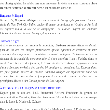
des chorégraphies. Le public sera non seulement invité à voir mais surtout à
vivre
en direct l’émotion d’être sur scène
, au milieu des danseurs
Benjamin Millepied
Né en 1977,
Benjamin Millepied
est un danseur et chorégraphe français. Danseur
étoile du New York City Ballet, ancien directeur de la danse à l’Opéra de Paris, il
est aujourd’hui à la tête de la compagnie L.A. Dance Project, un véritable
laboratoire de la création chorégraphique moderne.
Barbara Kruger
Artiste conceptuelle de renommée mondiale,
Barbara Kruger
détourne depuis
plus de 30 ans les images publicitaires qu'elle agrandit et détourne en leur
associant des slogans aux connotations souvent politiques. S'interrogeant sur la
violence de la société de consommation (
I shop therefore I am : J’achète donc je
suis
) et sur la place des femmes, le travail de Barbara Kruger apparaît au sein
d'une scène new-yorkaise des années 80 politique et revendicatrice. Exposée dans
les plus grands musées du monde, Barbara Kruger est aujourd'hui l'une des
artistes les plus respectées et fait partie à ce titre du comité de direction du
prestigieux Musée d'Art Contemporain de Los Angeles.
À PROPOS DE PAUL@EMMANUEL REIFFERS
Depuis plus de dix ans, Paul. Emmanuel Reiffers, Fondateur du groupe de
communication Mazarine, tisse des liens entre l’Art et les activités de son groupe
dans le Luxe, la Mode et la Culture.
Homme de création, il est avec sa filiale La Mode en Images, à l’origine des plus