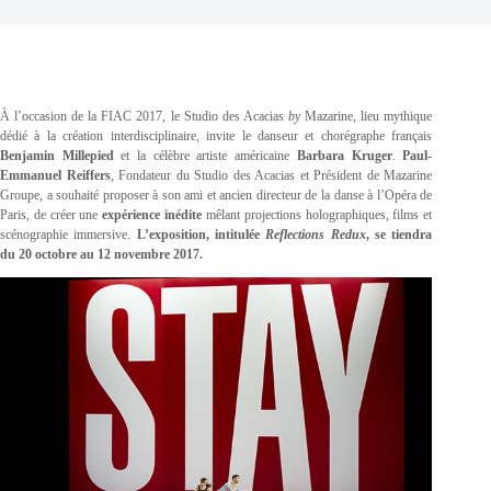
À l’occasion de la FIAC 2017, le Studio des Acacias
by
Mazarine, lieu mythique
dédié à la création interdisciplinaire, invite le danseur et chorégraphe français
Benjamin Millepied
et la célèbre artiste américaine
Barbara Kruger
.
Paul-
Emmanuel Reiffers
, Fondateur du Studio des Acacias et Président de Mazarine
Groupe, a souhaité proposer à son ami et ancien directeur de la danse à l’Opéra de
Paris, de créer une
expérience inédite
mêlant projections holographiques, films et
scénographie immersive.
L’exposition, intitulée
Reflections Redux
, se tiendra
du 20 octobre au 12 novembre 2017.