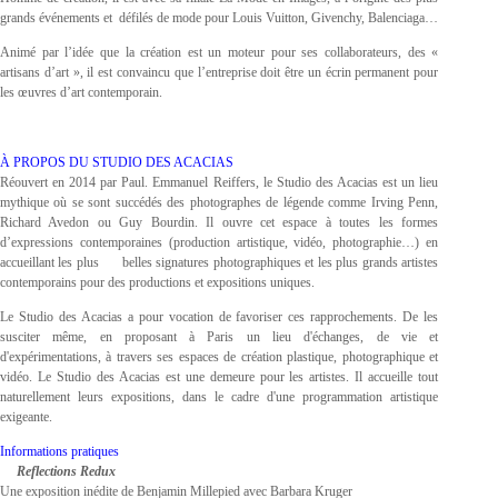
grands événements et défilés de mode pour Louis Vuitton, Givenchy, Balenciaga…
Animé par l’idée que la création est un moteur pour ses collaborateurs, des «
artisans d’art », il est convaincu que l’entreprise doit être un écrin permanent pour
les œuvres d’art contemporain.
À PROPOS DU STUDIO DES ACACIAS
Réouvert en 2014 par Paul. Emmanuel Reiffers, le Studio des Acacias est un lieu
mythique où se sont succédés des photographes de légende comme Irving Penn,
Richard Avedon ou Guy Bourdin. Il ouvre cet espace à toutes les formes
d’expressions contemporaines (production artistique, vidéo, photographie…) en
accueillant les plus belles signatures photographiques et les plus grands artistes
contemporains pour des productions et expositions uniques.
Le Studio des Acacias a pour vocation de favoriser ces rapprochements. De les
susciter même, en proposant à Paris un lieu d'échanges, de vie et
d'expérimentations, à travers ses espaces de création plastique, photographique et
vidéo. Le Studio des Acacias est une demeure pour les artistes. Il accueille tout
naturellement leurs expositions, dans le cadre d'une programmation artistique
exigeante.
Informations pratiques
Reflections Redux
Une exposition inédite de Benjamin Millepied avec Barbara Kruger