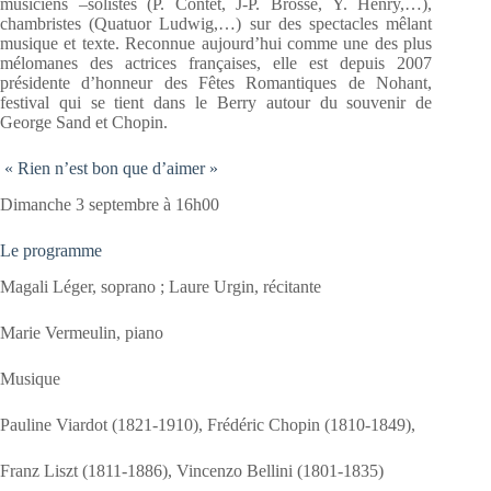
musiciens –solistes (P. Contet, J-P. Brosse, Y. Henry,…),
chambristes (Quatuor Ludwig,…) sur des spectacles mêlant
musique et texte. Reconnue aujourd’hui comme une des plus
mélomanes des actrices françaises, elle est depuis 2007
présidente d’honneur des Fêtes Romantiques de Nohant,
festival qui se tient dans le Berry autour du souvenir de
George Sand et Chopin.
« Rien n’est bon que d’aimer »
Dimanche 3 septembre à 16h00
Le programme
Magali Léger, soprano ; Laure Urgin, récitante
Marie Vermeulin, piano
Musique
Pauline Viardot (1821-1910), Frédéric Chopin (1810-1849),
Franz Liszt (1811-1886), Vincenzo Bellini (1801-1835)