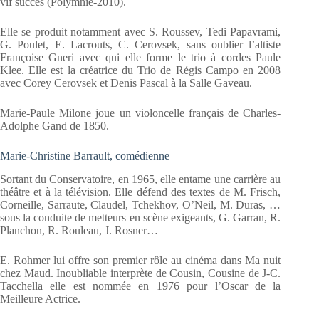
vif succès (Polymnie-2010).
Elle se produit notamment avec S. Roussev, Tedi Papavrami,
G. Poulet, E. Lacrouts, C. Cerovsek, sans oublier l’altiste
Françoise Gneri avec qui elle forme le trio à cordes Paule
Klee. Elle est la créatrice du Trio de Régis Campo en 2008
avec Corey Ce­rovsek et Denis Pascal à la Salle Gaveau.
Marie-Paule Milone joue un violoncelle français de Charles-
Adolphe Gand de 1850.
Marie-Christine Barrault, comédienne
Sortant du Conservatoire, en 1965, elle entame une carrière au
théâtre et à la télévision. Elle défend des textes de M. Frisch,
Corneille, Sarraute, Claudel, Tchekhov, O’Neil, M. Duras, …
sous la conduite de metteurs en scène exigeants, G. Garran, R.
Planchon, R. Rouleau, J. Rosner…
E. Rohmer lui offre son premier rôle au cinéma dans Ma nuit
chez Maud. Inoubliable interprète de Cousin, Cousine de J-C.
Tacchella elle est nommée en 1976 pour l’Oscar de la
Meilleure Actrice.