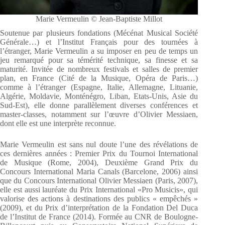
Marie Vermeulin © Jean-Baptiste Millot
Soutenue par plusieurs fondations (Mécénat Musical Société
Générale…) et l’Institut Français pour des tournées à
l’étranger, Marie Vermeulin a su imposer en peu de temps un
jeu remarqué pour sa témérité technique, sa finesse et sa
maturité. Invitée de nombreux festivals et salles de premier
plan, en France (Cité de la Musique, Opéra de Paris…)
comme à l’étranger (Espagne, Italie, Allemagne, Lituanie,
Algérie, Moldavie, Monténégro, Liban, Etats-Unis, Asie du
Sud-Est), elle donne parallèlement diverses conférences et
master-classes, notamment sur l’œuvre d’Olivier Messiaen,
dont elle est une interprète reconnue.
Marie Vermeulin est sans nul doute l’une des révélations de
ces dernières années : Premier Prix du Tournoi International
de Musique (Rome, 2004), Deuxième Grand Prix du
Concours International Maria Canals (Barcelone, 2006) ainsi
que du Concours International Olivier Messiaen (Paris, 2007),
elle est aussi lauréate du Prix International «Pro Musicis», qui
valorise des actions à destinations des publics « empêchés »
(2009), et du Prix d’interprétation de la Fondation Del Duca
de l’Institut de France (2014). Formée au CNR de Boulogne-