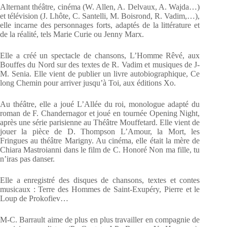
Alternant théâtre, cinéma (W. Allen, A. Delvaux, A. Wajda…)
et télévision (J. Lhôte, C. Santelli, M. Boisrond, R. Vadim,…),
elle incarne des personnages forts, adaptés de la littérature et
de la réalité, tels Marie Curie ou Jenny Marx.
Elle a créé un spectacle de chansons, L’Homme Rêvé, aux
Bouffes du Nord sur des textes de R. Vadim et musiques de J-
M. Senia. Elle vient de publier un livre autobiographique, Ce
long Chemin pour arriver jusqu’à Toi, aux éditions Xo.
Au théâtre, elle a joué L’Allée du roi, monologue adapté du
roman de F. Chandernagor et joué en tournée Opening Night,
après une série parisienne au Théâtre Mouffetard. Elle vient de
jouer la pièce de D. Thompson L’Amour, la Mort, les
Fringues au théâtre Marigny. Au cinéma, elle était la mère de
Chiara Mastroianni dans le film de C. Honoré Non ma fille, tu
n’iras pas danser.
Elle a enregistré des disques de chansons, textes et contes
musicaux : Terre des Hommes de Saint-Exupéry, Pierre et le
Loup de Prokofiev…
M-C. Barrault aime de plus en plus travailler en compagnie de