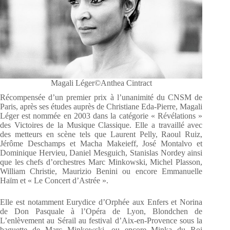
Magali Léger©Anthea Cintract
Récompensée d’un premier prix à l’unanimité du CNSM de
Paris, après ses études auprès de Christiane Eda-Pierre, Magali
Léger est nommée en 2003 dans la catégorie « Révélations »
des Victoires de la Musique Classique. Elle a travaillé avec
des metteurs en scène tels que Laurent Pelly, Raoul Ruiz,
Jérôme Deschamps et Macha Makeieff, José Montalvo et
Dominique Hervieu, Daniel Mesgui­ch, Stanislas Nordey ainsi
que les chefs d’orchestres Marc Minkowski, Michel Plasson,
William Christie, Maurizio Benini ou encore Emmanuelle
Haïm et « Le Concert d’Astrée ».
Elle est notamment Eurydice d’Orphée aux Enfers et Norina
de Don Pasquale à l’Opéra de Lyon, Blondchen de
L’enlèvement au Sérail au festival d’Aix-en-Provence sous la
baguette de Marc Minkowski, ou encore Minka du Roi