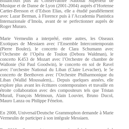
Billancourt puis au Conservatoire National Supérieur de
Musique et de Danse de Lyon (2001-2004) auprès d’Hortense
Cartier-Bresson et d’Edson Elias, elle a étudié parallèlement
avec Lazar Berman, à Florence puis à l’Accademia Pianistica
Internazionale d’Imola, avant de se perfectionner auprès de
Roger Muraro.
Marie Vermeulin a interprété, entre autres, les Oiseaux
Exotiques de Messiaen avec l’Ensemble Intercontemporain
(Pierre Boulez), le concerto de Clara Schumann avec
l’Orchestre de l’Opéra de Toulon (Debora Waldman), le
concerto K453 de Mozart avec l’Orchestre de chambre de
Wallonie (Sir Paul Goodwin), le concerto en sol de Ravel
avec l’orchestre National du Liban (Claire Levacher), le 5e
concerto de Beethoven avec l’Orchestre Philharmonique du
Liban (Wallid Moussalem),.. Depuis quelques années, elle
explore plus avant les écritures contemporaines et travaille en
étroite collaboration avec des compositeurs tels que Tristan
Murail, François Meïmoun, Alain Louvier, Bruno Ducol,
Mauro Lanza ou Philippe Fénelon.
En 2008, Universal/Deutsche Grammophon demande à Marie
Vermeulin de participer à son intégrale Messiaen.