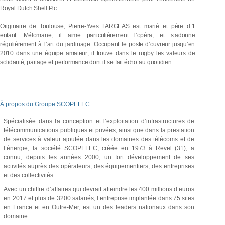
Royal
Dutch
Shell
Plc.
Originaire
de
Toulouse,
Pierre-Yves
FARGEAS
est
marié
et
père
d’1
enfant.
Mélomane,
il
aime
particulièrement
l’opéra,
et
s’adonne
régulièrement
à
l’art
du
jardinage.
Occupant
le
poste
d
’
o
u
v
r
e
u
r
j
u
s
q
u
’
e
n
2
0
1
0
d
a
n
s
u
n
e
é
q
u
i
p
e
a
m
a
t
e
u
r
,
i
l
t
r
o
u
v
e
d
a
n
s
l
e
r
u
g
b
y
l
e
s
v
a
l
e
u
r
s
d
e
solidarité,
partage
et
performance
dont
il
se
fait
écho
au
quotidien.
À propos du Groupe SCOPELEC
Spécialisée dans
la
conception et l’exploitation d’infrastructures de
télécommunications publiques et privées, ainsi que dans
la
prestation
de services à valeur ajoutée dans les domaines des télécoms et de
l’énergie,
la
société SCOPELEC, créée en 1973 à Revel (31), a
connu, depuis les années 2000, un fort développement de ses
activités auprès des opérateurs, des équipementiers, des entreprises
et des collectivités.
Avec un chiffre d’affaires qui devrait atteindre les 400 millions d’euros
en 2017 et plus de 3200 salariés, l’entreprise implantée dans 75 sites
en France et en Outre-Mer, est un des leaders nationaux dans son
domaine.