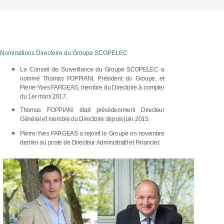
Nominations Directoire du Groupe SCOPELEC
Le
Conseil
de
Surveillance
du
Groupe SCOPELEC
a
nommé
Thomas
FOPPIANI,
Président
du
Groupe,
et
Pierre-Yves FARGEAS, membre du Directoire
à
compter
du
1
er
mars
2017.
Thomas FOPPIANI était
précédemment Directeur
Général
et
membre du Directoire depuis juin
2015.
Pierre-Yves
FARGEAS
a
rejoint
le
Groupe
en
novembre
dernier
au
poste
de
Directeur
Administratif
et
Financier.