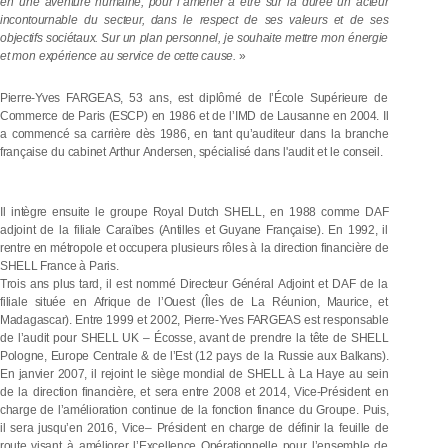
en
une
aventure
humaine,
pour l’amener
à
être
sur
la
durée
un
acteur
incontournable
du
secteur, dans
le
respect
de
ses valeurs et
de
ses
o
b
j
e
c
t
i
f
s
s
o
c
i
é
t
a
u
x
.
S
u
r
u
n
p
l
a
n
p
e
r
s
o
n
n
e
l
,
j
e
s
o
u
h
a
i
t
e
m
e
tt
r
e
m
o
n
é
n
e
r
g
ie
et
mon
expérience
au
service
de
cette
cause.
»
Pierre-Yves FARGEAS,
53 ans,
est
diplômé
de
l’École Supérieure
de
C
o
mm
e
r
c
e
d
e
P
a
r
i
s
(
E
S
C
P
)
e
n
1
9
8
6 et
d
e l
’
I
M
D
d
e
L
a
u
s
a
nn
e
e
n
2004
.
I
l
a
commencé
sa
carrière
dès
1986,
en
tant qu’auditeur
dans
la
branche
française
du
cabinet
Arthur
Andersen,
spécialisé
dans
l'audit
et le
conseil.
Il
intègre ensuite
le
groupe Royal Dutch SHELL,
en
1988
comme
DAF
adjoint
de la
filiale Caraïbes
(Antilles
et
Guyane
Française).
En
1992,
il
rentre
en
métropole
et
occupera
plusieurs rôles
à la
direction financière
de
SHELL
France
à
Paris.
Trois ans plus tard,
il
est nommé
Directeur
Général
Adjoint
et
DAF
de la
filiale
située
en
Afrique
de
l’Ouest
(Îles
de
La
Réunion, Maurice,
et
Madagascar).
Entre
1999
et
2002,
Pierre-Yves
FARGEAS
est
responsable
de
l’audit pour
SHELL
UK –
Écosse,
avant
de
prendre
la
tête
de
SHELL
Pologne,
Europe
Centrale
&
de l’Est
(12
pays de la
Russie
aux
Balkans).
En
janvier
2007,
il
rejoint
le
siège
mondial
de
SHELL
à
La Haye
au
sein
de la
direction
financière,
et
sera
entre
2008
et
2014,
Vice-Président
en
charge
d
e l
’
a
m
é
l
i
o
r
a
t
i
o
n
c
o
n
t
i
n
u
e
d
e
l
a
f
o
n
c
t
i
o
n
f
i
n
a
n
c
e
d
u
G
r
o
u
p
e
.
P
u
i
s
,
i
l
s
e
r
a
j
u
s
q
u
’
e
n
20
16
,
V
i
c
e
–
Président
en
charge
de
définir
la
feuille
de
route
visant
à
améliorer l’Excellence
Opérationnelle
pour
l’ensemble
de