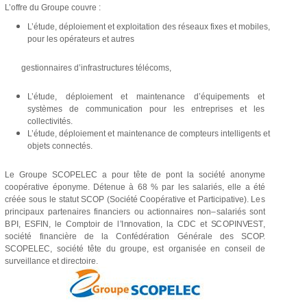
L’offre du Groupe couvre :
L’étude, déploiement et exploitation des réseaux fixes et mobiles,
pour les opérateurs et autres
gestionnaires d’infrastructures télécoms,
L’étude, déploiement et maintenance d’équipements et
systèmes de communication pour les entreprises et les
collectivités.
L’étude, déploiement et maintenance de compteurs intelligents et
objets connectés.
Le Groupe SCOPELEC a pour tête de pont
la
société anonyme
coopérative éponyme. Détenue à 68 % par les salariés, elle a été
créée sous
le
statut SCOP (Société Coopérative et Participative).
Les
principaux partenaires fi
n
a
n
ci
e
r
s
o
u ac
t
i
o
n
n
a
i
r
e
s
n
o
n
–
s
a
l
a
r
i
é
s
s
o
n
t
B
P
I
, E
S
F
I
N
,
l
e
C
o
m
p
t
o
ir de
l
’
I
nn
o
v
a
t
i
o
n
,
l
a
C
D
C
e
t
S
C
O
P
I
N
V
E
S
T
,
société financière de la Confédération Générale des SCOP.
SCOPELEC, société tête du groupe, est organisée en conseil de
surveillance et directoire.