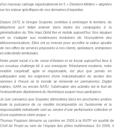
d’un nouveau cadrage
organisationnel
en
5 «
Divisions Métiers
»
alignées
sur
les
enjeux
spécifiques
de
nos
domaines
d’expertise.
Depuis
1973,
le
Groupe
Scopelec
contribue
à
aménager
le
territoire,
du
téléphone
qu’il
fallait amener
dans
toutes
les
campagnes
à la
généralisation
du
Très Haut
Débit
fixe et mobile
aujourd’hui.
Nos
équipes
ont
su
s’adapter
aux
nombreuses
évolutions
de
l’écosystème
des
télécommunications.
Elles ont
su
innover
pour accroître
la
valeur
ajoutée
de
nos
offres
de
services
proposées
à
nos
clients,
opérateurs,
entreprises
et
collectivités
territoriales.
Notre
projet social
n’a
de
cesse
d’évoluer
et
se
trouve
aujourd’hui
face
à
un
nouveau challenge
lié à
son
envergure. Résolument
moderne, notre
modèle
coopératif,
agile et
responsable,
est
plus
que
jamais
en
adéquation
avec
les
exigences
d’une
industrialisation
du
secteur
des
services
à
l’heure où
le
monde se
réinvente
en
permanence.
Digital
natives,
GAFA
ou
encore
NATU,
l’ubérisation
des
activités
est
le
fruit
de
l’extraordinaire
déploiement
du
Numérique
auquel
nous
participons.
Je
suis
convaincu
que
Scopelec
démontrera
dans
les
prochaines années
toute
la
puissance
de ce
modèle incomparable
où
l’autonomie et
la
responsabilité
individuelle
sont
au
service
d’une
performance
collective
et
d’une
expérience client unique.
»
Thomas Foppiani démarre sa carrière en
2005
à la RATP en qualité de
Chef de Projet au sein de l’équipe des pôles multimodaux. En 2006, il