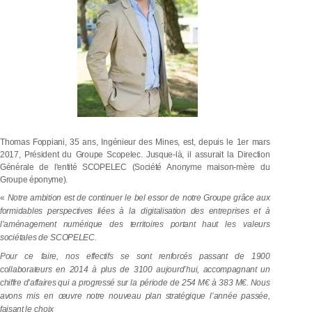
T
h
o
m
a
s
F
o
pp
i
a
n
i
,
3
5
a
n
s
,
I
n
g
é
n
i
e
u
r
d
e
s
M
i
n
e
s
,
e
s
t
,
d
e
p
u
i
s
l
e
1
e
r
m
a
r
s
201
7
,
Président
du
Groupe
Scopelec.
Jusque-là,
il
assurait
la
Direction
Générale
de
l'entité
SCOPELEC
(Société
Anonyme maison-mère
du
Groupe
éponyme).
«
Notre
ambition
est
de
continuer
le
bel
essor
de
notre
Groupe
grâce
aux
formidables
perspectives
liées
à la
digitalisation
des entreprises et
à
l’aménagement
numérique
des
territoires
portant
haut
les
valeurs
sociétales
de
SCOPELEC.
Pour
ce
faire,
nos
effectifs
se
sont
renforcés
passant
de
1900
collaborateurs
en
2014
à
plus
de
3100
aujourd’hui,
accompagnant
un
chiffre d’affaires
qui
a
progressé
sur
la
période
de
254 M€
à
383
M€. Nous
avons
mis en
œuvre notre nouveau plan
stratégique
l’année passée,
faisant
le
choix