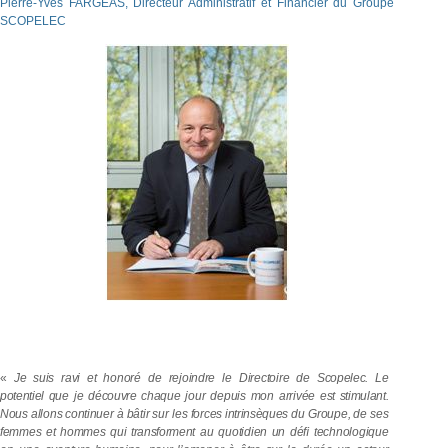
Pierre-Yves FARGEAS, Directeur Administratif et Financier du Groupe
SCOPELEC
«
Je
suis
ravi
et
honoré
de
rejoindre
le
Directoire
de
Scopelec.
Le
potentiel
que
je
découvre
chaque
jour
depuis
mon
arrivée
est
stimulant.
Nous
allons continuer
à
bâtir
sur
les
forces
intrinsèques
du
Groupe,
de
ses
femmes
et hommes
qui
transforment
au
quotidien
un dé
ﬁ
technologique