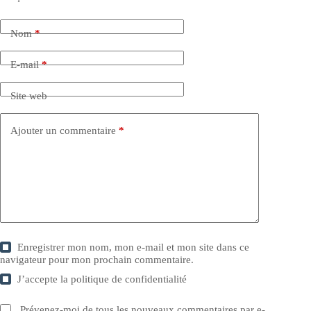
Nom
*
E-mail
*
Site web
Ajouter un commentaire
*
Enregistrer mon nom, mon e-mail et mon site dans ce
navigateur pour mon prochain commentaire.
J’accepte la
politique de confidentialité
Prévenez-moi de tous les nouveaux commentaires par e-