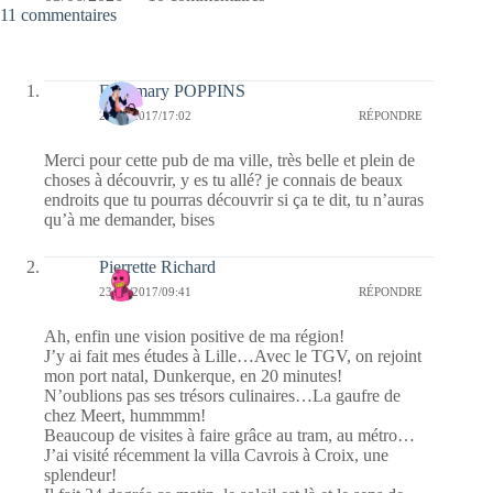
11 commentaires
Fabymary POPPINS
25/05/2017/17:02
RÉPONDRE
Merci pour cette pub de ma ville, très belle et plein de
choses à découvrir, y es tu allé? je connais de beaux
endroits que tu pourras découvrir si ça te dit, tu n’auras
qu’à me demander, bises
Pierrette Richard
23/05/2017/09:41
RÉPONDRE
Ah, enfin une vision positive de ma région!
J’y ai fait mes études à Lille…Avec le TGV, on rejoint
mon port natal, Dunkerque, en 20 minutes!
N’oublions pas ses trésors culinaires…La gaufre de
chez Meert, hummmm!
Beaucoup de visites à faire grâce au tram, au métro…
J’ai visité récemment la villa Cavrois à Croix, une
splendeur!