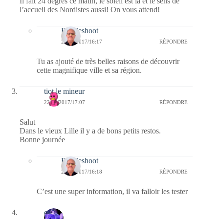
Il fait 24 degrés ce matin, le soleil est là et le sens de
l’accueil des Nordistes aussi! On vous attend!
Bernieshoot
23/05/2017/16:17
RÉPONDRE
Tu as ajouté de très belles raisons de découvrir
cette magnifique ville et sa région.
tiot le mineur
22/05/2017/17:07
RÉPONDRE
Salut
Dans le vieux Lille il y a de bons petits restos.
Bonne journée
Bernieshoot
23/05/2017/16:18
RÉPONDRE
C’est une super information, il va falloir les tester
covix