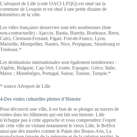
L’aéroport de Lille (code OACI LFQQ) est situé sur la
commune de Lesquin et est situé à une petite dizaine de
kilomètres de la ville.
Les villes françaises desservies sont très nombreuses (liste
non-contractuelle) : Ajaccio, Bastia, Biarritz, Bordeaux, Brest,
Calvi, Clermont-Ferrand, Figari, Fort-de-France, Lyon,
Marseille, Montpellier, Nantes, Nice, Perpignan, Strasbourg et
Toulouse.*
Les destinations internationales sont également nombreuses :
Algérie, Bulgarie, Cap-Vert, Croatie, Espagne, Grèce, Italie,
Maroc ; Monténégro, Portugal, Suisse, Tunisie, Turquie.*
* source Aéroport de Lille
4-Des visites culturelles pleines d’Histoire
Pour découvrir une ville, il est bon de se plonger au travers de
visites dans les bâtiments qui ont fait son histoire. Lille
n’échappe pas à cette approche et vous comprendrez l’esprit
de cette ville en visitant notamment le vieux Lille, le Beffroi
ainsi que des musées comme le Palais des Beaux-Arts, La
manufacture (musée de la mémoire et de la création textile), le