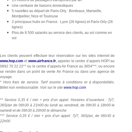
Une centiane de liaisons domestiques
5 navettes au départ de Paris-Orly : Bordeaux, Marseille,
Montpellier, Nice et Toulouse
2 principaux hubs en France : Lyon (26 lignes) et Paris-Orly (26
lignes)
Plus de 8 500 salariés au service des clients, au sol comme en
vol
Les clients peuvent effectuer leur réservation sur les sites internet de
www.hop.com
et
www.airfrance.fr
,
appeler le centre d’appels HOP! au
0892 70 22 22** ou le centre d’appels Air France au 3654***, ou encore
se rendre dans un point de vente Air France ou dans une agence de
voyage.
* Hors frais de service. Tarif soumis à conditions et à disponibilités.
Billet non remboursable. Voir sur le site
www.hop.com
** Service 0,35 € / min + prix d’un appel. Horaires d’ouverture : 7j/7,
365j/an de 06h30 à 21h00 du lundi au vendredi, de 09h30 à 18h00 le
samedi et de 09h30 à 20h00 le dimanche
*** Service 0,35 € / min + prix d’un appel. 7j/7, 365j/an, de 06h30 à
22h00