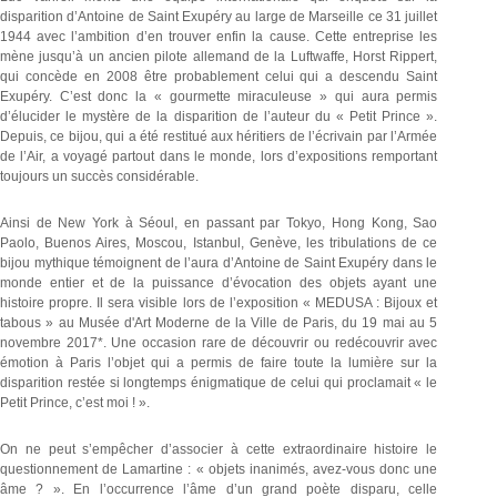
disparition d’Antoine de Saint Exupéry au large de Marseille ce 31 juillet
1944 avec l’ambition d’en trouver enfin la cause. Cette entreprise les
mène jusqu’à un ancien pilote allemand de la Luftwaffe, Horst Rippert,
qui concède en 2008 être probablement celui qui a descendu Saint
Exupéry. C’est donc la « gourmette miraculeuse » qui aura permis
d’élucider le mystère de la disparition de l’auteur du « Petit Prince ».
Depuis, ce bijou, qui a été restitué aux héritiers de l’écrivain par l’Armée
de l’Air, a voyagé partout dans le monde, lors d’expositions remportant
toujours un succès considérable.
Ainsi de New York à Séoul, en passant par Tokyo, Hong Kong, Sao
Paolo, Buenos Aires, Moscou, Istanbul, Genève, les tribulations de ce
bijou mythique témoignent de l’aura d’Antoine de Saint Exupéry dans le
monde entier et de la puissance d’évocation des objets ayant une
histoire propre. Il sera visible lors de l’exposition « MEDUSA : Bijoux et
tabous » au Musée d'Art Moderne de la Ville de Paris, du 19 mai au 5
novembre 2017*. Une occasion rare de découvrir ou redécouvrir avec
émotion à Paris l’objet qui a permis de faire toute la lumière sur la
disparition restée si longtemps énigmatique de celui qui proclamait « le
Petit Prince, c’est moi ! ».
On ne peut s’empêcher d’associer à cette extraordinaire histoire le
questionnement de Lamartine : « objets inanimés, avez-vous donc une
âme ? ». En l’occurrence l’âme d’un grand poète disparu, celle