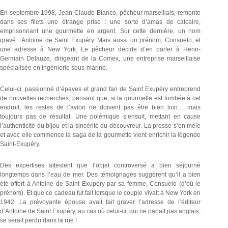
En septembre 1998, Jean-Claude Bianco, pêcheur marseillais, remonte
dans ses filets une étrange prise : une sorte d’amas de calcaire,
emprisonnant une gourmette en argent. Sur cette dernière, un nom
gravé : Antoine de Saint Exupéry. Mais aussi un prénom, Consuelo, et
une adresse à New York. Le pêcheur décide d’en parler à Henri-
Germain Delauze, dirigeant de la Comex, une entreprise marseillaise
spécialisée en ingénierie sous-marine.
Celui-ci, passionné d’épaves et grand fan de Saint Exupéry entreprend
de nouvelles recherches, pensant que, si la gourmette est tombée à cet
endroit, les restes de l’avion ne doivent pas être bien loin… mais
toujours pas de résultat. Une polémique s’ensuit, mettant en cause
l’authenticité du bijou et la sincérité du découvreur. La presse s’en mêle
et avec elle commence la saga de la gourmette vient enrichir la légende
Saint-Exupéry.
Des expertises attestent que l’objet controversé a bien séjourné
longtemps dans l’eau de mer. Des témoignages suggèrent qu’il a bien
été offert à Antoine de Saint Exupéry par sa femme, Consuelo (d’où le
prénom). Et que ce cadeau fut fait lorsque le couple vivait à New York en
1942. La prévoyante épouse avait fait graver l’adresse de l’éditeur
d’Antoine de Saint Exupéry, au cas où celui-ci, qui ne parlait pas anglais,
se serait perdu dans la rue !