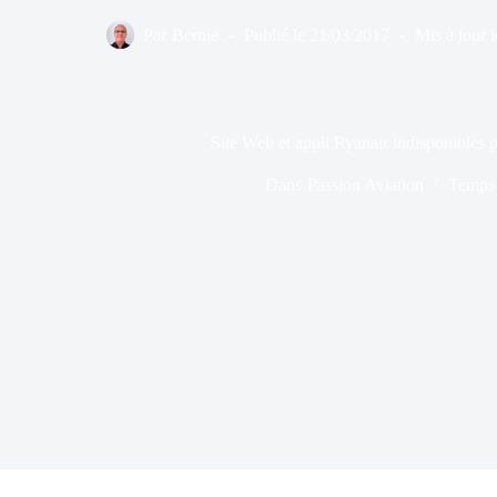
Par
Bernie
Publié le
21/03/2017
Mis à jour l
Site Web et appli Ryanair indisponibles 
Dans
Passion Aviation
Temps 