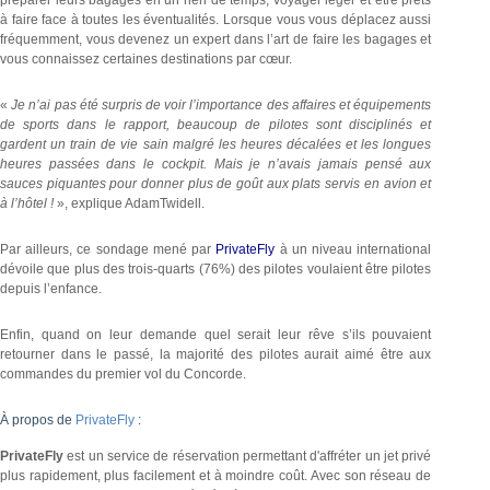
préparer leurs bagages en un rien de temps, voyager léger et être prêts
à faire face à toutes les éventualités. Lorsque vous vous déplacez aussi
fréquemment, vous devenez un expert dans l’art de faire les bagages et
vous connaissez certaines destinations par cœur.
«
Je n’ai pas été surpris de voir l’importance des affaires et équipements
de sports dans le rapport, beaucoup de pilotes sont disciplinés et
gardent un train de vie sain malgré les heures décalées et les longues
heures passées dans le cockpit. Mais je n’avais jamais pensé aux
sauces piquantes pour donner plus de goût aux plats servis en avion et
à l’hôtel !
», explique AdamTwidell.
Par ailleurs, ce sondage mené par
PrivateFly
à un niveau international
dévoile que plus des trois-quarts (76%) des pilotes voulaient être pilotes
depuis l’enfance.
Enfin, quand on leur demande quel serait leur rêve s’ils pouvaient
retourner dans le passé, la majorité des pilotes aurait aimé être aux
commandes du premier vol du Concorde.
À propos de
PrivateFly
:
PrivateFly
est un service de réservation permettant d'affréter un jet privé
plus rapidement, plus facilement et à moindre coût. Avec son réseau de