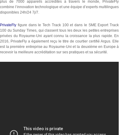
plus de 7000 appareils accrédités à travers le monde, PrivateFly
combine l’innovation technologique et une équipe d’experts multilingues
disponibles 24h/24 7j/7.
PrivateFly
figure dans le Tech Track 100 et dans le SME Export Track
100 du Sunday Times, qui classent tous les deux les petites entreprises
privées du Royaume-Uni ayant connu la croissance la plus rapide. En
2016, PrivateFly a également reçu le titre de courtier certifié Argus. Elle
est la première entreprise au Royaume-Uni et la deuxième en Europe à
recevoir la meilleure accréditation sur ses pratiques et sa sécurité.