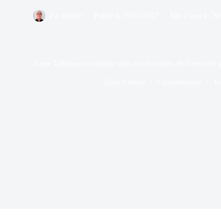
Par
Bernie
Publié le
29/03/2017
Mis à jour le
29
Anne Tallineau reconduite dans ses fonctions de Directrice gé
Dans
Culture
1 commentaire
Te