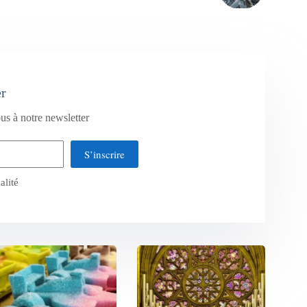
er
us à notre newsletter
S’inscrire
alité