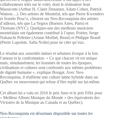
collaborateurs triés sur le volet, dont le réalisateur Jean
Massicotte (Arthur H, Claire Denamur, Adam Cohen, Patrick
Watson…). Des artistes de Montréal, tels que Pierre Kwenders
et Sonido Pesa’o, côtoient sur Neo-Reconquista des artistes
d’ailleurs, tels que La Yegros (Buenos Aires, Paris) et
Thornato (NYC). Quelques-uns des meilleurs musiciens
montréalais ont également contribué à l’opus: Poirier, Serge
Nakauchi Pelletier (Ariane Moffatt, Beast) et Philippe Brault
(Pierre Lapointe, Safia Nolin) pour ne citer qu’eux.
Le résultat aux sonorités latines et urbaines évoque à la fois
l’amour et la confrontation. « Ce que chacun vit est unique
mais, simultanément, les hommes de toutes les époques,
civilisations et cultures sont confrontés aux mêmes problèmes
de dignité humaine », explique Boogat. Avec Neo-
Reconquista, il réaffirme une culture latine hybride dans un
Québec en mouvement qui refuse d’être replié sur lui-même.
Cet album lui a valu en 2016 le prix Juno et le prix Félix pour
« Meilleur Album Musique du Monde » (les équivalents des
Victoires de la Musique au Canada et au Québec).
Neo-Reconquista est désormais disponible sur toutes les