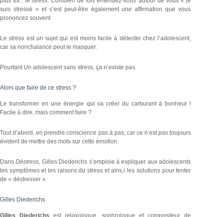
plus tôt : le stress. Combien de fois entendez-vous autour de vous « je
suis stressé » et c’est peut-être également une affirmation que vous
prononcez souvent.
Le stress est un sujet qui est moins facile à détecter chez l’adolescent,
car sa nonchalance peut le masquer.
Pourtant Un adolescent sans stress, ça n’existe pas.
Alors que faire de ce stress ?
Le transformer en une énergie qui va créer du carburant à bonheur !
Facile à dire, mais comment faire ?
Tout d’abord, en prendre conscience pas à pas, car ce n’est pas toujours
évident de mettre des mots sur cette émotion.
Dans
Déstress
, Gilles Diederichs s’emploie à expliquer aux adolescents
les symptômes et les raisons du stress et ains,i les solutions pour tenter
de « déstresser ».
Gilles Diederichs
Gilles Diederichs
est relaxologue, sophrologue et compositeur de