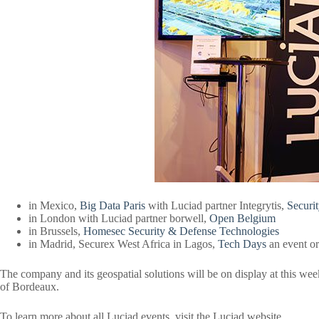
in Mexico,
Big Data Paris
with Luciad partner Integrytis,
Securi
in London with Luciad partner borwell,
Open Belgium
in Brussels,
Homesec Security & Defense Technologies
in Madrid, Securex West Africa in Lagos,
Tech Days
an event or
The company and its geospatial solutions will be on display at this we
of Bordeaux.
To learn more about all Luciad events, visit the Luciad website.