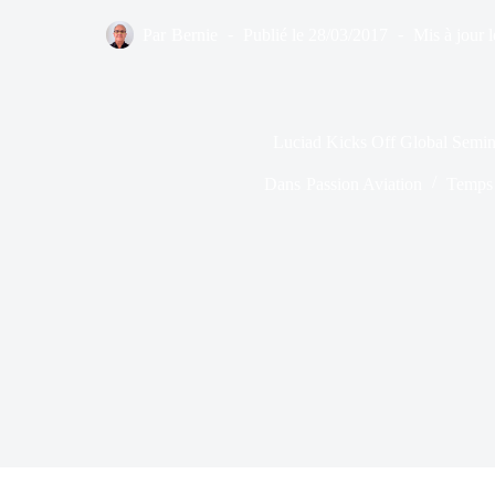
Par
Bernie
Publié le
28/03/2017
Mis à jour l
Luciad Kicks Off Global Semin
Dans
Passion Aviation
Temps 