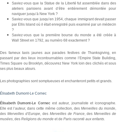
Saviez-vous que la Statue de la Liberté fut assemblée dans des
ateliers parisiens avant d’être entièrement démontée pour
naviguer jusqu’à New York ?
Saviez-vous que jusqu’en 1954, chaque immigrant devait passer
par Ellis Island où il était enregistré puis examiné par un médecin
?
Saviez-vous que la première bourse du monde a été créée à
Wall Street en 1792, au numéro 68 exactement ?
Des fameux taxis jaunes aux parades festives de Thanksgiving, en
passant par des lieux incontournables comme l’Empire State Building,
Times Square ou Brooklyn, découvrez New York loin des clichés et sous
ses plus beaux atours.
Les photographies sont somptueuses et enchanteront petits et grands.
Élisabeth Dumont-Le Cornec
Élisabeth Dumont-Le Cornec
est auteur, journaliste et iconographe.
Elle est l’auteur, dans cette même collection, des
Merveilles du monde
,
des
Merveilles d’Europe
, des
Merveilles de France
, des
Merveilles de
musées
, des
Religions du monde
et de
Paris raconté aux enfants
.