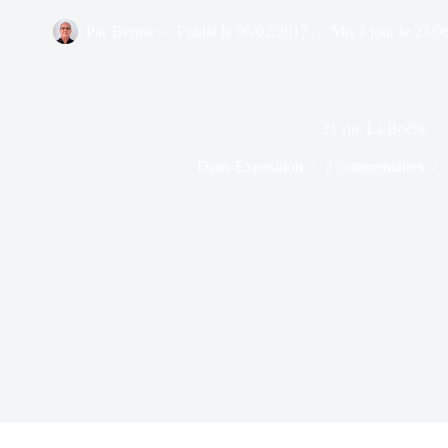
Par
Bernie
Publié le
06/02/2017
Mis à jour le
23/0
21 rue La Boétie
Dans
Exposition
2 commentaires