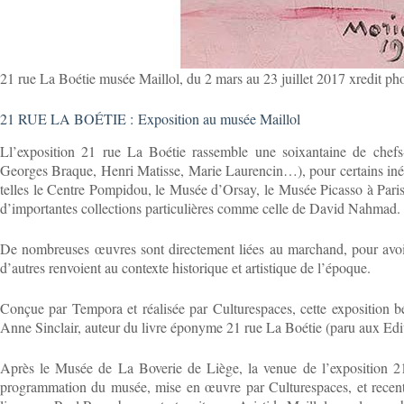
21 rue La Boétie musée Maillol, du 2 mars au 23 juillet 2017 xredit pho
21 RUE LA BOÉTIE :
Exposition au musée Maillol
Ll’exposition 21 rue La Boétie rassemble une soixantaine de chef
Georges Braque, Henri Matisse, Marie Laurencin…), pour certains inéd
telles le Centre Pompidou, le Musée d’Orsay, le Musée Picasso à Pari
d’importantes collections particulières comme celle de David Nahmad.
De nombreuses œuvres sont directement liées au marchand, pour avoir 
d’autres renvoient au contexte historique et artistique de l’époque.
Conçue par Tempora et réalisée par Culturespaces, cette exposition bén
Anne Sinclair, auteur du livre éponyme 21 rue La Boétie (paru aux Edi
Après le Musée de La Boverie de Liège, la venue de l’exposition 21
programmation du musée, mise en œuvre par Culturespaces, et recentré