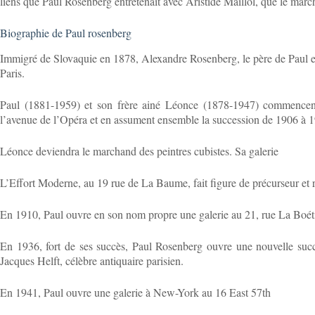
liens que Paul Rosenberg entretenait avec Aristide Maillol, que le marc
Biographie de Paul rosenberg
Immigré de Slovaquie en 1878, Alexandre Rosenberg, le père de Paul et
Paris.
Paul (1881-1959) et son frère ainé Léonce (1878-1947) commencent l
l’avenue de l’Opéra et en assument ensemble la succession de 1906 à 
Léonce deviendra le marchand des peintres cubistes. Sa galerie
L’Effort Moderne, au 19 rue de La Baume, fait figure de précurseur et r
En 1910, Paul ouvre en son nom propre une galerie au 21, rue La Boéti
En 1936, fort de ses succès, Paul Rosenberg ouvre une nouvelle succ
Jacques Helft, célèbre antiquaire parisien.
En 1941, Paul ouvre une galerie à New-York au 16 East 57th