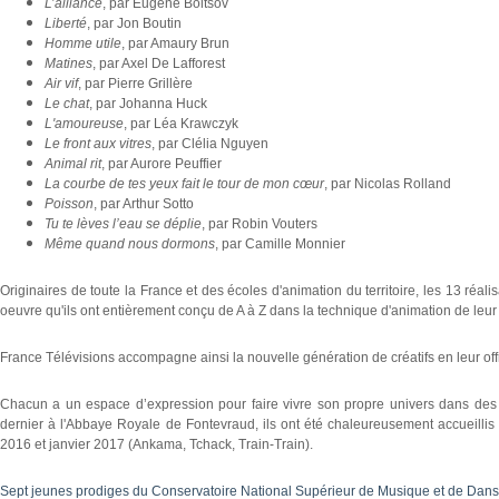
L’alliance
, par Eugène Boitsov
Liberté
, par Jon Boutin
Homme utile
, par Amaury Brun
Matines
, par Axel De Lafforest
Air vif
, par Pierre Grillère
Le chat
, par Johanna Huck
L'amoureuse
, par Léa Krawczyk
Le front aux vitres
, par Clélia Nguyen
Animal rit
, par Aurore Peuffier
La courbe de tes yeux fait le tour de mon cœur
, par Nicolas Rolland
Poisson
, par Arthur Sotto
Tu te lèves l’eau se déplie
, par Robin Vouters
Même quand nous dormons
, par Camille Monnier
Originaires de toute la France et des écoles d'animation du territoire, les 13 réali
oeuvre qu'ils ont entièrement conçu de A à Z dans la technique d'animation de leur
France Télévisions accompagne ainsi la nouvelle génération de créatifs en leur offra
Chacun a un espace d’expression pour faire vivre son propre univers dans des co
dernier à l'Abbaye Royale de Fontevraud, ils ont été chaleureusement accueilli
2016 et janvier 2017 (Ankama, Tchack, Train-Train).
Sept jeunes prodiges du Conservatoire National Supérieur de Musique et de Dans