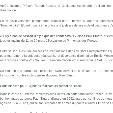
Après Jacques Prévert, Robert Desnos et Guillaume Apollinaire, c'est au tou
d'animation.
On se laisse volontiers plonger dans chacun des 13 univers autour des poèmes phar
"Homme utile", Eluard nous a ému grâce à la justesse de ses mots et désormais c'es
« Il n'y a pas de hasard. Il n'y a que des rendez-vous » disait Paul Eluard
, et c'
tous les matins du 11 au 24 mars à l'occasion du Printemps des Poètes.
Cette saison 4 est une succession d’animations dans de libres interprétations 
pour marraine la talentueuse réalisatrice et décoratrice d'animation Emilie Merci
neuf reprises dont le Prix Nouveau Talent Animation 2012, remis par la SACD (So
On y ajoute des narrateurs d'exception, avec les voix du sociétaire de la Comédie
transportent sur les mots si justes du grand Paul Eluard.
Carte blanche pour 13 jeunes réalisateurs sortant de l'école
Dans le cadre du 19ème Printemps des Poètes, en partenariat avec France Télévis
bel hommage au poète Paul Eluard, disparu en 1952, mais qui continue de nous in
âgés de 19 à 26 ans, qui se sont emparés des rimes du poète à travers 13 de ses t