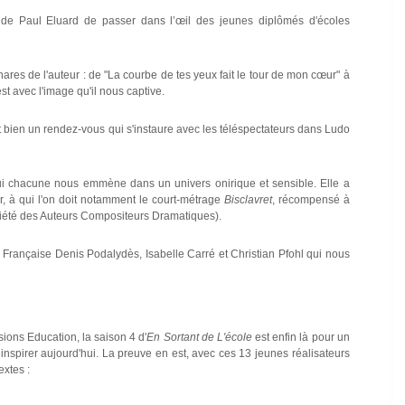
r de Paul Eluard de passer dans l’œil des jeunes diplômés d'écoles
es de l'auteur : de "La courbe de tes yeux fait le tour de mon cœur" à
t avec l'image qu'il nous captive.
est bien un rendez-vous qui s'instaure avec les téléspectateurs dans Ludo
qui chacune nous emmène dans un univers onirique et sensible. Elle a
er, à qui l'on doit notamment le court-métrage
Bisclavret
, récompensé à
ciété des Auteurs Compositeurs Dramatiques).
 Française Denis Podalydès, Isabelle Carré et Christian Pfohl qui nous
ions Education, la saison 4 d'
En Sortant de L'école
est enfin là pour un
spirer aujourd'hui. La preuve en est, avec ces 13 jeunes réalisateurs
extes :