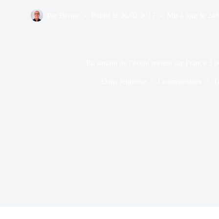
Par
Bernie
Publié le
26/02/2017
Mis à jour le
24/
En sortant de l’école revient sur France 3 
Dans
Jeunesse
1 commentaire
T