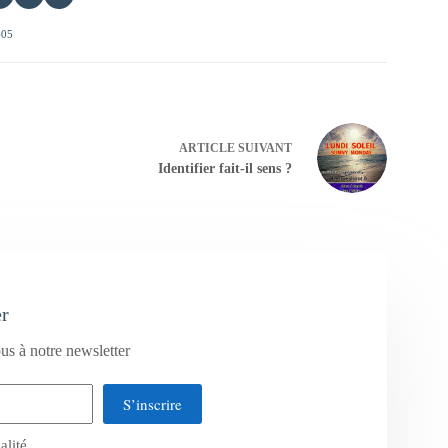
405
ARTICLE
SUIVANT
Identifier fait-il sens ?
er
us à notre newsletter
S’inscrire
alité