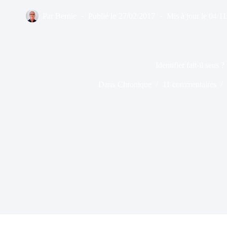
Par
Bernie
Publié le
27/02/2017
Mis à jour le
04/11
Identifier fait-il sens ?
Dans
Chronique
11 commentaires