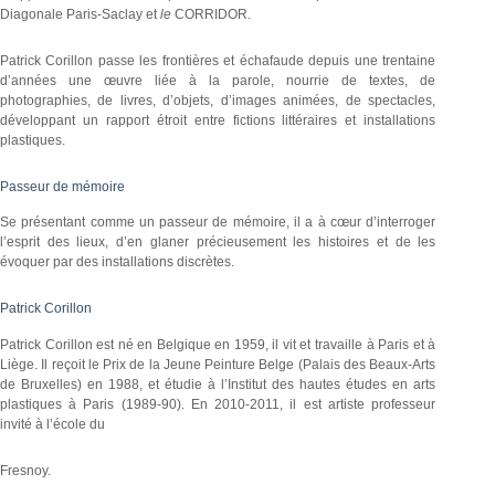
Diagonale Paris-Saclay et
le
CORRIDOR.
Patrick Corillon passe les frontières et échafaude depuis une trentaine
d’années une œuvre liée à la parole, nourrie de textes, de
photographies, de livres, d’objets, d’images animées, de spectacles,
développant un rapport étroit entre fictions littéraires et installations
plastiques.
Passeur de mémoire
Se présentant comme un passeur de mémoire, il a à cœur d’interroger
l’esprit des lieux, d’en glaner précieusement les histoires et de les
évoquer par des installations discrètes.
Patrick Corillon
Patrick Corillon est né en Belgique en 1959, il vit et travaille à Paris et à
Liège. Il reçoit le Prix de la Jeune Peinture Belge (Palais des Beaux-Arts
de Bruxelles) en 1988, et étudie à l’Institut des hautes études en arts
plastiques à Paris (1989-90). En 2010-2011, il est artiste professeur
invité à l’école du
Fresnoy.