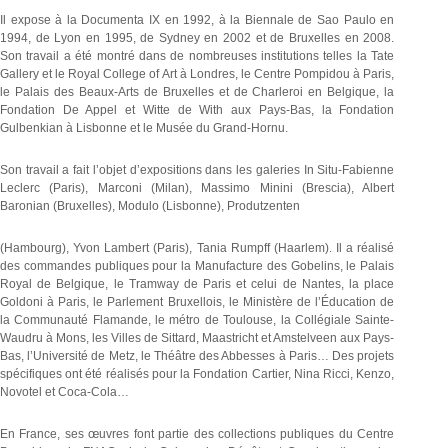
Il expose à la Documenta IX en 1992, à la Biennale de Sao Paulo en
1994, de Lyon en 1995, de Sydney en 2002 et de Bruxelles en 2008.
Son travail a été montré dans de nombreuses institutions telles la Tate
Gallery et le Royal College of Art à Londres, le Centre Pompidou à Paris,
le Palais des Beaux-Arts de Bruxelles et de Charleroi en Belgique, la
Fondation De Appel et Witte de With aux Pays-Bas, la Fondation
Gulbenkian à Lisbonne et le Musée du Grand-Hornu.
Son travail a fait l’objet d’expositions dans les galeries In Situ-Fabienne
Leclerc (Paris), Marconi (Milan), Massimo Minini (Brescia), Albert
Baronian (Bruxelles), Modulo (Lisbonne), Produtzenten
(Hambourg), Yvon Lambert (Paris), Tania Rumpff (Haarlem). Il a réalisé
des commandes publiques pour la Manufacture des Gobelins, le Palais
Royal de Belgique, le Tramway de Paris et celui de Nantes, la place
Goldoni à Paris, le Parlement Bruxellois, le Ministère de l’Éducation de
la Communauté Flamande, le métro de Toulouse, la Collégiale Sainte-
Waudru à Mons, les Villes de Sittard, Maastricht et Amstelveen aux Pays-
Bas, l’Université de Metz, le Théâtre des Abbesses à Paris… Des projets
spécifiques ont été réalisés pour la Fondation Cartier, Nina Ricci, Kenzo,
Novotel et Coca-Cola…
En France, ses œuvres font partie des collections publiques du Centre