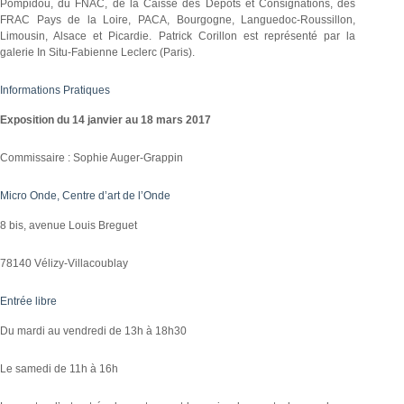
Pompidou, du FNAC, de la Caisse des Dépôts et Consignations, des
FRAC Pays de la Loire, PACA, Bourgogne, Languedoc-Roussillon,
Limousin, Alsace et Picardie. Patrick Corillon est représenté par la
galerie In Situ-Fabienne Leclerc (Paris).
Informations Pratiques
Exposition du 14 janvier au 18 mars 2017
Commissaire : Sophie Auger-Grappin
Micro Onde, Centre d’art de l’Onde
8 bis, avenue Louis Breguet
78140 Vélizy-Villacoublay
Entrée libre
Du mardi au vendredi de 13h à 18h30
Le samedi de 11h à 16h