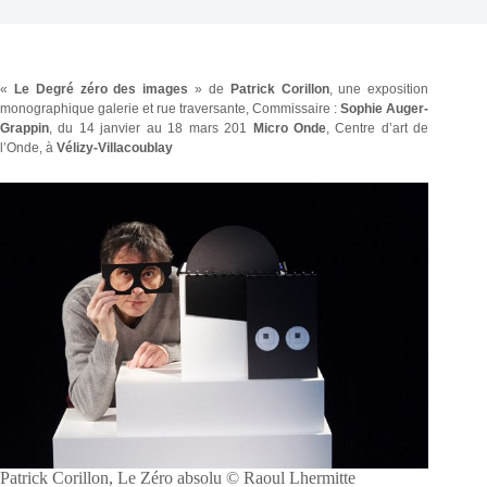
«
Le Degré zéro des images
» de
Patrick Corillon
, une exposition
monographique galerie et rue traversante, Commissaire :
Sophie Auger-
Grappin
, du 14 janvier au 18 mars 201
Micro Onde
, Centre d’art de
l’Onde, à
Vélizy-Villacoublay
Patrick Corillon, Le Zéro absolu © Raoul Lhermitte