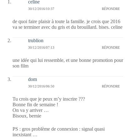
celine
30/12/2016/10:37
RÉPONDRE
de quoi faire plaisir à toute la famille. je crois que 2016
va se terminer avec du gris et du brouillard. bises. celine
trublion
30/12/2016/07:13
RÉPONDRE
une idée qui lui ressemble, et une bonne promotion pour
son film
dom
30/12/2016/06:50
RÉPONDRE
Tu crois que je peux m’y inscrire ???
Bonne fin de semaine !
On va y arriver …
Bisoux, bernie
PS : gros problème de connexion : signal quasi
inexistant …