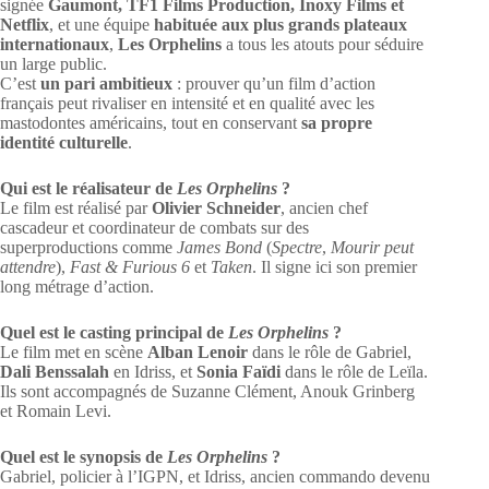
signée
Gaumont, TF1 Films Production, Inoxy Films et
Netflix
, et une équipe
habituée aux plus grands plateaux
internationaux
,
Les Orphelins
a tous les atouts pour séduire
un large public.
C’est
un pari ambitieux
: prouver qu’un film d’action
français peut rivaliser en intensité et en qualité avec les
mastodontes américains, tout en conservant
sa propre
identité culturelle
.
Qui est le réalisateur de
Les Orphelins
?
Le film est réalisé par
Olivier Schneider
, ancien chef
cascadeur et coordinateur de combats sur des
superproductions comme
James Bond
(
Spectre
,
Mourir peut
attendre
),
Fast & Furious 6
et
Taken
. Il signe ici son premier
long métrage d’action.
Quel est le casting principal
de
Les Orphelins
?
Le film met en scène
Alban Lenoir
dans le rôle de Gabriel,
Dali Benssalah
en Idriss, et
Sonia Faïdi
dans le rôle de Leïla.
Ils sont accompagnés de Suzanne Clément, Anouk Grinberg
et Romain Levi.
Quel est le synopsis de
Les Orphelins
?
Gabriel, policier à l’IGPN, et Idriss, ancien commando devenu