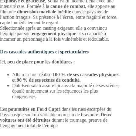
Explosive et gracieuse
, Sonia Faïdi incarne Leïla avec une
intensité rare. Formée à la
canne de combat
, elle apporte au
film une
dimension martiale inédite
dans le paysage de
l’action français. Sa présence à l’écran, entre fragilité et force,
capte immédiatement le regard.
Sélectionnée après un casting exigeant, elle a convaincu
l’équipe par son
engagement physique
et sa capacité à
incarner un personnage à la fois vulnérable et redoutable.
Des cascades authentiques et spectaculaires
Ici,
peu de place pour les doublures
:
Alban Lenoir réalise
100 % de ses cascades physiques
et
90 % de ses scènes de conduite
.
Dali Benssalah assure lui aussi la majorité de ses scènes,
épaulé uniquement sur les séquences les plus
dangereuses.
Les
poursuites en Ford Capri
dans les rues escarpées du
Pays basque sont un véritable morceau de bravoure.
Deux
voitures ont été détruites
durant le tournage, preuve de
l’engagement total de l’équipe