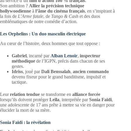
au service d’un
film d’action 100 % français
.
Son ambition ?
Allier la précision technique
hollywoodienne
à
l’âme du cinéma français
, en s’inspirant à
la fois de
L’Arme fatale
, de
Tango & Cash
et des duos
emblématiques de notre comédie d’action.
Les Orphelins : Un duo masculin électrique
Au cœur de l’histoire, deux hommes que tout oppose :
Gabriel
, incarné par
Alban Lenoir
,
inspecteur
méthodique
de l’IGPN, précis dans chacun de ses
gestes.
Idriss
, joué par
Dali Benssalah
,
ancien commando
devenu fixeur pour le grand banditisme, impulsif et
tactique.
Leur
relation tendue
se transforme en
alliance forcée
lorsqu’ils doivent protéger
Leïla
, interprétée par
Sonia Faïdi
,
une adolescente de 17 ans prête à mettre sa vie en danger pour
élucider la mort de sa mère.
Sonia Faïdi : la révélation