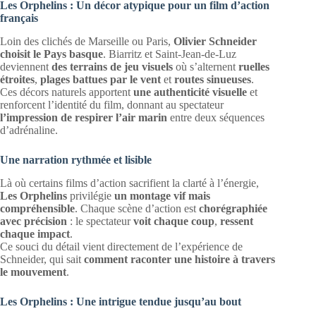
Les Orphelins : Un décor atypique pour un film d’action
français
Loin des clichés de Marseille ou Paris,
Olivier Schneider
choisit le Pays basque
. Biarritz et Saint-Jean-de-Luz
deviennent
des terrains de jeu visuels
où s’alternent
ruelles
étroites
,
plages battues par le vent
et
routes sinueuses
.
Ces décors naturels apportent
une authenticité visuelle
et
renforcent l’identité du film, donnant au spectateur
l’impression de respirer l’air marin
entre deux séquences
d’adrénaline.
Une narration rythmée et lisible
Là où certains films d’action sacrifient la clarté à l’énergie,
Les Orphelins
privilégie
un montage vif mais
compréhensible
. Chaque scène d’action est
chorégraphiée
avec précision
: le spectateur
voit chaque coup
,
ressent
chaque impact
.
Ce souci du détail vient directement de l’expérience de
Schneider, qui sait
comment raconter une histoire à travers
le mouvement
.
Les Orphelins : Une intrigue tendue jusqu’au bout