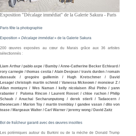
Exposition "Décalage immédiat" de la Galerie Sakura - Paris
Paris fête la photographie
Exposition «
Décalage immédiat
» de la Galerie Sakura
200 œuvres exposées au cœur du Marais grâce aux 36 artistes
sélectionnés :
Liam Arthur / pablo axpe / Bamby / Anne-Catherine Becker Echivard /
rory carnegie / thomas cestia / Alain Desjean / travis durden / romain
dussaulx / gregoire guillemin / Hugh Kretschmer / David
Lesage/ christoph martin schmid / Vanessa Mckeown / monsieur Z /
Allan montayre / Wes Naman / kelly nicolaisen /Rui Pinho / yann
rabanier / Paloma Rincon / Laurent Rosset / chloe ruchon / Philip
Schaub / Anuchai Secharunputong / derek stierli / Tadaocern /
theonecam / Marion Toy / martin tremblay / gandee vasan / dito von
tease / Margeaux Walter / Carl Warner / jeremy wong / David Zaitz
Bol de fraîcheur garanti avec des œuvres insolites
Les polémiques autour du Burkini ou de la mèche de Donald Trump