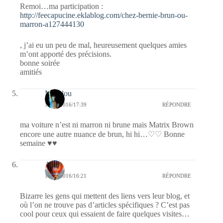
Remoi…ma participation :
http://feecapucine.eklablog.com/chez-bernie-brun-ou-
marron-a127444130
, j’ai eu un peu de mal, heureusement quelques amies
m’ont apporté des précisions.
bonne soirée
amitiés
Marylou
14/11/2016/17:39
RÉPONDRE
ma voiture n’est ni marron ni brune mais Matrix Brown
encore une autre nuance de brun, hi hi…♡♡ Bonne
semaine ♥♥
Ava
14/11/2016/16:21
RÉPONDRE
Bizarre les gens qui mettent des liens vers leur blog, et
où l’on ne trouve pas d’articles spécifiques ? C’est pas
cool pour ceux qui essaient de faire quelques visites…