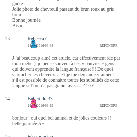
guère .
Jolie photo de chevreuil passant du brun roux au gris
brun
Bonne journée
Bisous
Rebecca G.
14/11/2016/09:48
RÉPONDRE
J ‘ai beaucoup aimé cet article, car effectivement (de par
mon métier), je pense souvent à ces « pauvres » gens
qui doivent apprendre la langue française!!! De quoi
s’arracher les cheveux… Et je me demande vraiment
s’il est possible de connaitre toutes les subtilités de cette
langue si l’on n’a pas grandi avec… ?????
Bébert du 33
14/11/2016/09:39
RÉPONDRE
bonjour , oui quel bel animal et de jolies couleurs !!
belle journée A+
Fée capucine