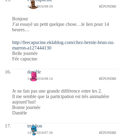
14/11/2016/08:59
RÉPONDRE
Bonjour
J’ai essayé un petit quelque chose…le lien pour 14
heures…
http://feecapucine.eklablog.com/chez-bernie-brun-ou-
marron-a127444130
Belle journée
Fée capucine
danièle
14/11/2016/08:14
RÉPONDRE
Je ne fais pas une grande différence entre les 2.
Il me semble que la participation est très animalière
aujourd’hui!
Bonne journée
Danièle
trublion
14/11/2016/07:56
RÉPONDRE