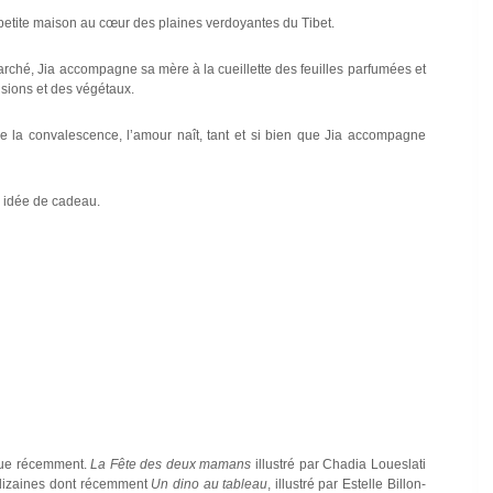
e petite maison au cœur des plaines verdoyantes du Tibet.
arché, Jia accompagne sa mère à la cueillette des feuilles parfumées et
usions et des végétaux.
de la convalescence, l’amour naît, tant et si bien que Jia accompagne
te idée de cadeau.
 que récemment.
La Fête des deux mamans
illustré par Chadia Loueslati
s dizaines dont récemment
Un dino au tableau
, illustré par Estelle Billon-