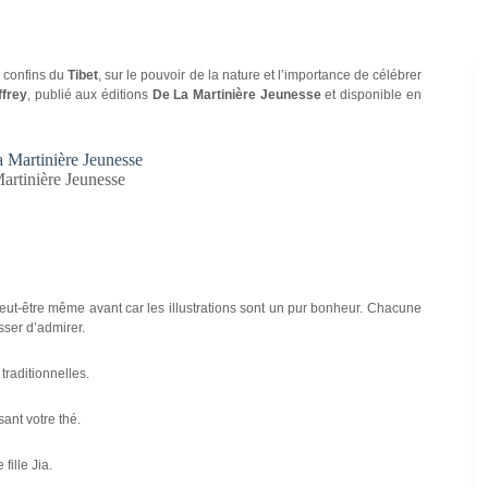
x confins du
Tibet
, sur le pouvoir de la nature et l’importance de célébrer
ffrey
, publié aux éditions
De La Martinière Jeunesse
et disponible en
artinière Jeunesse
peut-être même avant car les illustrations sont un pur bonheur. Chacune
sser d’admirer.
traditionnelles.
sant votre thé.
fille Jia.