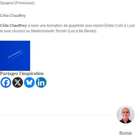
Spagnol (Frimousse).
Célia Chauffrey
Célia Chauffrey
a suivi une formation de graphiste puis rejoint Émile-Cohl à Ly
la lune
(Auzou) ou
Mademoiselle Tricotin
(Les p’tits Bérets).
Partagez l'inspiration
Bernie