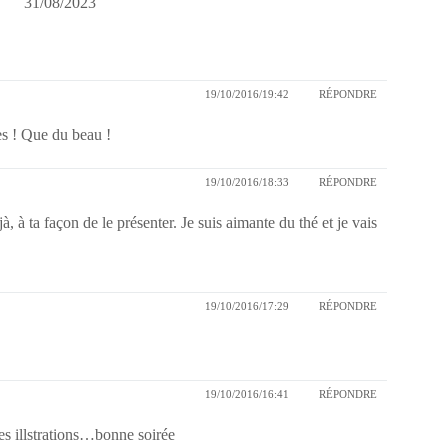
31/08/2023
19/10/2016/19:42
RÉPONDRE
ues ! Que du beau !
19/10/2016/18:33
RÉPONDRE
à, à ta façon de le présenter. Je suis aimante du thé et je vais
19/10/2016/17:29
RÉPONDRE
19/10/2016/16:41
RÉPONDRE
es illstrations…bonne soirée