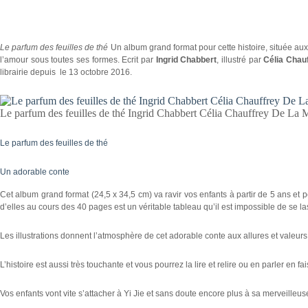
Le parfum des feuilles de thé
Un album grand format pour cette histoire, située au
l’amour sous toutes ses formes. Ecrit par
Ingrid Chabbert
, illustré par
Célia Chau
librairie depuis le 13 octobre 2016.
Le parfum des feuilles de thé Ingrid Chabbert Célia Chauffrey De La M
Le parfum des feuilles de thé
Un adorable conte
Cet album grand format (24,5 x 34,5 cm) va ravir vos enfants à partir de 5 ans et 
d’elles au cours des 40 pages est un véritable tableau qu’il est impossible de se la
Les illustrations donnent l’atmosphère de cet adorable conte aux allures et valeurs 
L’histoire est aussi très touchante et vous pourrez la lire et relire ou en parler en fai
Vos enfants vont vite s’attacher à Yi Jie et sans doute encore plus à sa merveilleuse 