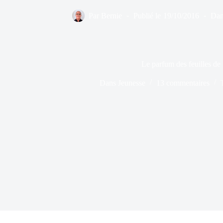
Par
Bernie
Publié le
19/10/2016
Dan
Le parfum des feuilles de 
Dans
Jeunesse
13 commentaires