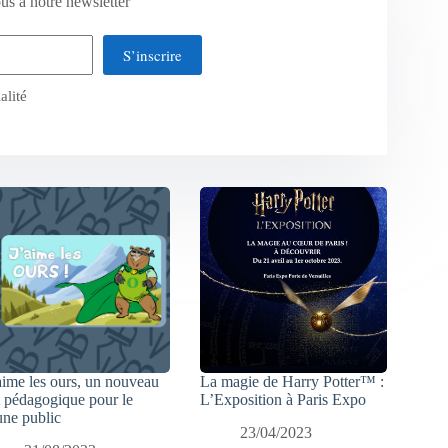
us à notre newsletter
S’inscrire
alité
aime les ours, un nouveau
La magie de Harry Potter™ :
t pédagogique pour le
L’Exposition à Paris Expo
une public
23/04/2023