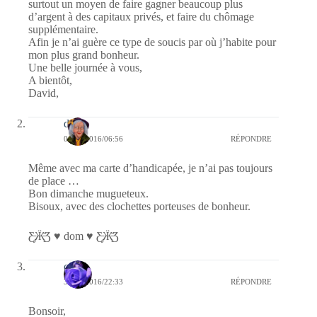
surtout un moyen de faire gagner beaucoup plus
d’argent à des capitaux privés, et faire du chômage
supplémentaire.
Afin je n’ai guère ce type de soucis par où j’habite pour
mon plus grand bonheur.
Une belle journée à vous,
A bientôt,
David,
dom
01/05/2016/06:56
RÉPONDRE
Même avec ma carte d’handicapée, je n’ai pas toujours
de place …
Bon dimanche mugueteux.
Bisoux, avec des clochettes porteuses de bonheur.
Ƹ̵̡Ӝ̵̨̄Ʒ ♥ dom ♥ Ƹ̵̡Ӝ̵̨̄Ʒ
covix
30/04/2016/22:33
RÉPONDRE
Bonsoir,