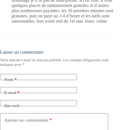
dommage je n’ai pas de smartphone. ici en ville, il reste
quelques places de stationnement gratuites et d’autres
plus nombreuses payantes. les 30 premiers minutes sont
gratuites, puis on paye au 1/4 d’heure et les tarifs sont
raisonnables. bon weed end du 1et mai. bises. celine
Laisser un commentaire
Votre adresse e-mail ne sera pas publiée.
Les champs obligatoires sont
indiqués avec
*
Nom
*
E-mail
*
Site web
Ajouter un commentaire
*