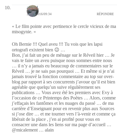
alain l.
26/03/2016/09:34
RÉPONDRE
« Le film pointe avec pertinence le cercle vicieux de ma
misogynie. «
Oh Bernie !!! Quel aveu !!! Tu vois que les lapsi
ortografi exixtent bien 😉 …
Bon, j’ai fait un peu de ménage sur le Réveil hier … Je
vais te faire un aveu puisque nous sommes entre nous
… il n’y a jamais eu beaucoup de commentaires sur le
Réveil … je ne sais pas pourquoi … Et même si je n’ai
jamais trouvé la fonction commentaire au top sur over-
blog par rapport à ses concurrents j’avoue qu’il est bien
agréable que quelqu’un suive régulièrement ses
publications … Vous avez été les premiers avec Evy à
l’occasion de ce Printemps des Poètes … Alors, comme
j’effaçais les fantômes et les nuages du passé … de ma
carrière d’Enseignant pour en revenir plus aux Sources
si j’ose dire … et me tourner vers l’à-venir et comme ça
libérait de la place , j’en ai profité pour vous en
consacrer une dans les liens sur ma page d’accueil …
@micalement … alain