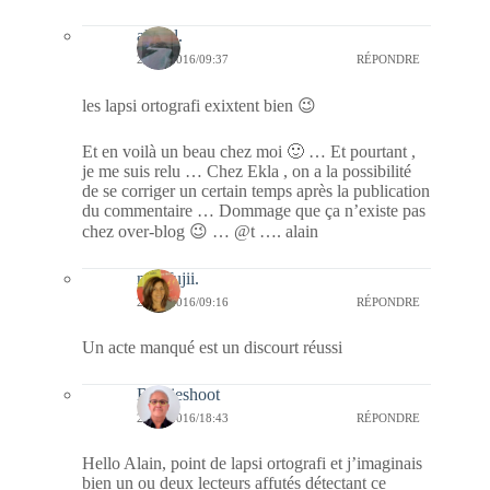
alain l.
26/03/2016/09:37
RÉPONDRE
les lapsi ortografi exixtent bien 😉
Et en voilà un beau chez moi 🙂 … Et pourtant ,
je me suis relu … Chez Ekla , on a la possibilité
de se corriger un certain temps après la publication
du commentaire … Dommage que ça n’existe pas
chez over-blog 😉 … @t …. alain
missfujii.
27/03/2016/09:16
RÉPONDRE
Un acte manqué est un discourt réussi
Bernieshoot
27/03/2016/18:43
RÉPONDRE
Hello Alain, point de lapsi ortografi et j’imaginais
bien un ou deux lecteurs affutés détectant ce