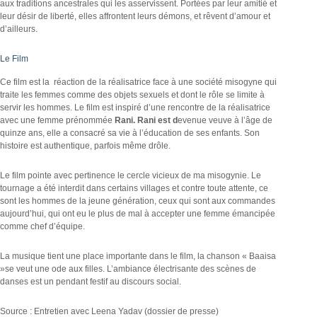
aux traditions ancestrales qui les asservissent. Portées par leur amitié et
leur désir de liberté, elles affrontent leurs démons, et rêvent d’amour et
d’ailleurs.
Le Film
Ce film est la réaction de la réalisatrice face à une société misogyne qui
traite les femmes comme des objets sexuels et dont le rôle se limite à
servir les hommes. Le film est inspiré d’une rencontre de la réalisatrice
avec une femme prénommée
Rani. Rani est d
evenue veuve à l’âge de
quinze ans, elle a consacré sa vie à l’éducation de ses enfants. Son
histoire est authentique, parfois même drôle.
Le film pointe avec pertinence le cercle vicieux de ma misogynie. Le
tournage a été interdit dans certains villages et contre toute attente, ce
sont les hommes de la jeune génération, ceux qui sont aux commandes
aujourd’hui, qui ont eu le plus de mal à accepter une femme émancipée
comme chef d’équipe.
La musique tient une place importante dans le film, la chanson « Baaisa
»se veut une ode aux filles. L’ambiance électrisante des scènes de
danses est un pendant festif au discours social.
Source : Entretien avec Leena Yadav (dossier de presse)