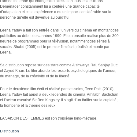
l’armée indienne qui changeait d’affectation tous les deux ans.
Déménager constamment lui a conféré une grande capacité
d’adaptation et cette expérience a eu un impact considérable sur la
personne qu’elle est devenue aujourd’hui.
Leena Yadav a fait son entrée dans l’univers du cinéma en montant des
publicités au début des années 1990. Elle a ensuite réalisé plus de 300
heures de programmes pour la télévision, notamment des séries à
succès. Shabd (2005) est le premier film écrit, réalisé et monté par
Leena.
Sa distribution repose sur des stars comme Aishwarya Rai, Sanjay Dutt
et Zayed Khan. Le film aborde les ressorts psychologiques de l’amour,
du mariage, de la créativité et de la liberté.
Pour le deuxième film écrit et réalisé par ses soins, Teen Patti (2010),
Leena Yadav fait appel à deux légendes du cinéma, Amitabh Bachchan
et l’acteur oscarisé Sir Ben Kingsley. Il s’agit d’un thriller sur la cupidité,
la tromperie et la théorie des jeux.
LA SAISON DES FEMMES est son troisième long-métrage.
Distribution