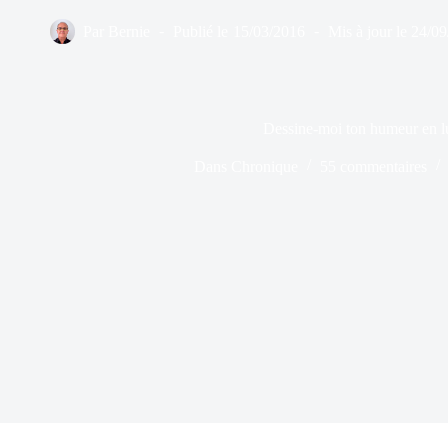
Par
Bernie
Publié le
15/03/2016
Mis à jour le
24/09
Dessine-moi ton humeur en l
Dans
Chronique
55 commentaires