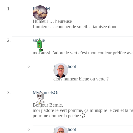
BlueEdel
Humeur … heureuse
Lumière … coucher de soleil… tamisée donc
amélie
moi aussi j’adore le vert c’est mon couleur préféré ave
Bernieshoot
alors humeur bleue ou verte ?
MyNameIsOr
Bonjour Bernie,
moi j’adore le vert pomme, ça m’inspire le zen et la na
pour me donner la pêche 🙂
Bernieshoot