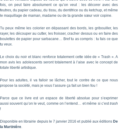
fois, on peut faire absolument ce qu’on veut : les décorer avec des
feutres, du papier cadeau, du tissu, du dentifrice ou du ketchup, et même
le maquillage de maman, madame ou de ta grande sœur voir copine.
Tu peux même les colorier en dépassant des bords, les gribouiller, les
rayer, les découper au cutter, les froisser, cracher dessus ou en faire des
boulettes de papier pour sarbacane… Bref tu as compris : tu fais ce que
tu veux.
Le choix du noir et blanc renforce totalement cette idée de « Trash ». A
mon avis les adolescents seront totalement à l’aise avec le concept de
totale liberté artistique.
Pour les adultes, il va falloir se lâcher, tout le contre de ce que nous
propose la société, mais je vous l’assure ça fait un bien fou !
Parce que ce livre est un espace de liberté absolue pour s’exprimer
aussi souvent qu’on le veut, comme on l’entend… et même si c’est
trash
!
Disponible en librairie depuis le 7 janvier 2016 et publié aux éditions
De
la Martinière
.