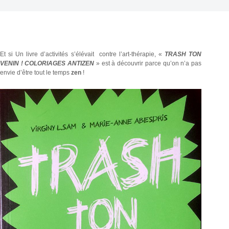
Et si Un livre d’activités s’élévait contre l’art-thérapie, «
TRASH TON
VENIN ! COLORIAGES ANTIZEN
» est à découvrir parce qu’on n’a pas
envie d’être tout le temps
zen
!