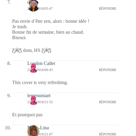
dom
22/01/2016/05:47
RÉPONDRE
Pas envie d’être zen, alors : bonne idée !
Je trash.
Bonne fin de semaine, bien au chaud.
Bisoux
Ƹ̵̡Ӝ̵̨̄Ʒ dom, HS Ƹ̵̡Ӝ̵̨̄Ʒ
London Caller
22/01/2016/00:43
RÉPONDRE
This cover is very refreshing.
lemenuisiart
21/01/2016/21:55
RÉPONDRE
Et pourquoi pas
Maria-Lina
21/01/2016/21:07
RÉPONDRE