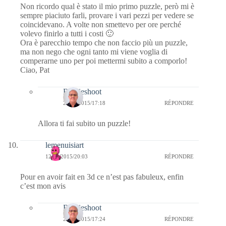
Non ricordo qual è stato il mio primo puzzle, però mi è
sempre piaciuto farli, provare i vari pezzi per vedere se
coincidevano. A volte non smettevo per ore perché
volevo finirlo a tutti i costi 🙂
Ora è parecchio tempo che non faccio più un puzzle,
ma non nego che ogni tanto mi viene voglia di
comperarne uno per poi mettermi subito a comporlo!
Ciao, Pat
Bernieshoot
20/09/2015/17:18
RÉPONDRE
Allora ti fai subito un puzzle!
lemenuisiart
12/09/2015/20:03
RÉPONDRE
Pour en avoir fait en 3d ce n’est pas fabuleux, enfin
c’est mon avis
Bernieshoot
20/09/2015/17:24
RÉPONDRE