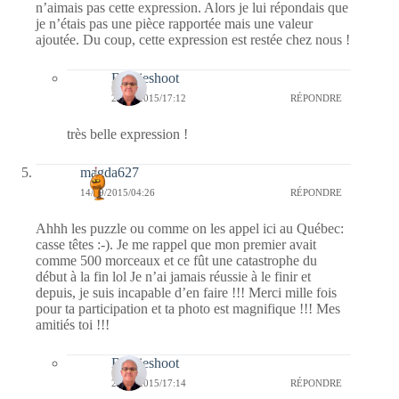
n’aimais pas cette expression. Alors je lui répondais que
je n’étais pas une pièce rapportée mais une valeur
ajoutée. Du coup, cette expression est restée chez nous !
Bernieshoot
20/09/2015/17:12
RÉPONDRE
très belle expression !
magda627
14/09/2015/04:26
RÉPONDRE
Ahhh les puzzle ou comme on les appel ici au Québec:
casse têtes :-). Je me rappel que mon premier avait
comme 500 morceaux et ce fût une catastrophe du
début à la fin lol Je n’ai jamais réussie à le finir et
depuis, je suis incapable d’en faire !!! Merci mille fois
pour ta participation et ta photo est magnifique !!! Mes
amitiés toi !!!
Bernieshoot
20/09/2015/17:14
RÉPONDRE