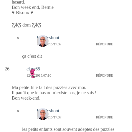
hasard.
Bon week end, Bernie
♥ Bisoux ♥
Ƹ̵̡Ӝ̵̨̄Ʒ dom Ƹ̵̡Ӝ̵̨̄Ʒ
Bernieshoot
20/09/2015/17:37
RÉPONDRE
ça c’est dit
clara65
12/09/2015/07:10
RÉPONDRE
Ma petite-fille fait des puzzles avec moi.
Il paraît que le hasard n’existe pas, je ne sais !
Bon week-end.
Bernieshoot
20/09/2015/17:37
RÉPONDRE
les petits enfants sont souvent adeptes des puzzles