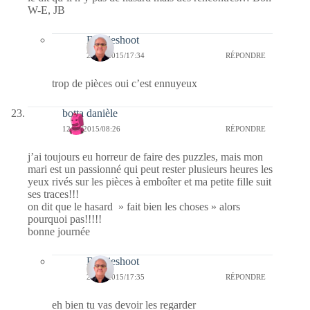
W-E, JB
Bernieshoot
20/09/2015/17:34
RÉPONDRE
trop de pièces oui c’est ennuyeux
botta danièle
12/09/2015/08:26
RÉPONDRE
j’ai toujours eu horreur de faire des puzzles, mais mon
mari est un passionné qui peut rester plusieurs heures les
yeux rivés sur les pièces à emboîter et ma petite fille suit
ses traces!!!
on dit que le hasard » fait bien les choses » alors
pourquoi pas!!!!!
bonne journée
Bernieshoot
20/09/2015/17:35
RÉPONDRE
eh bien tu vas devoir les regarder