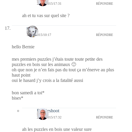
20/09/2015/17:31
RÉPONDRE
ah et tu vas sur quel site ?
nays
12/09/2015/10:17
RÉPONDRE
hello Bernie
mes premiers puzzles j’étais toute toute petite des
puzzles en bois sur les animaux 🙂
oh que non je n’en fais pas du tout ça m’énerve au plus
haut point
oui le hasard j’y crois a la fatalité aussi
bon samedi a toi*
bises*
Bernieshoot
20/09/2015/17:32
RÉPONDRE
ah les puzzles en bois une valeur sure