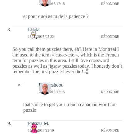
20/09/2015/17:15
RÉPONDRE
et pour quoi as tu de la patience ?
Linda
13/09/2015/05:22
RÉPONDRE
So you call them puzzles there, eh? Here in Montreal I
am used to the term « casse-tete », which is the French
term for puzzles in this area. I still love crossword
puzzles as well as jigsaw puzzles today. I honestly don’t
remember the first puzzle I ever did! 🙂
Bernieshoot
20/09/2015/17:15
RÉPONDRE
that’s nice to get your french canadian word for
puzzle
Patrizia M.
12/09/2015/22:10
RÉPONDRE