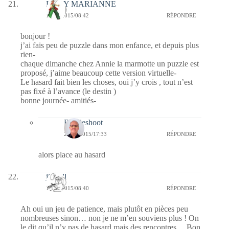
LADY MARIANNE
12/09/2015/08:42
RÉPONDRE
bonjour !
j’ai fais peu de puzzle dans mon enfance, et depuis plus
rien-
chaque dimanche chez Annie la marmotte un puzzle est
proposé, j’aime beaucoup cette version virtuelle-
Le hasard fait bien les choses, oui j’y crois , tout n’est
pas fixé à l’avance (le destin )
bonne journée- amitiés-
Bernieshoot
20/09/2015/17:33
RÉPONDRE
alors place au hasard
jill bill
12/09/2015/08:40
RÉPONDRE
Ah oui un jeu de patience, mais plutôt en pièces peu
nombreuses sinon… non je ne m’en souviens plus ! On
le dit qu’il n’y pas de hasard mais des rencontres… Bon