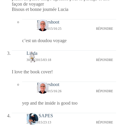
façon de voyager
Bisous et bonne journée Lucia
Bernieshoot
30/09/2015/16:25
RÉPONDRE
c’est un doudou voyage
Linda
30/09/2015/03:18
RÉPONDRE
I love the book cover!
Bernieshoot
30/09/2015/16:26
RÉPONDRE
yep and the inside is good too
Black SAPES
29/09/2015/23:13
RÉPONDRE