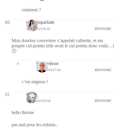
vraiment ?
melolimparfaite
29/09/2015/16:41
RÉPONDRE
Mon doudou couverture s’appelait calinette, et ma
poupée cul-pointu (elle avait le cul pointu donc voilà…)
🙂
Bernieshoot
29/09/2015/17:50
RÉPONDRE
c’est mignon !
nays
29/09/2015/16:18
RÉPONDRE
hello Bernie
pas mal pour les enfants..