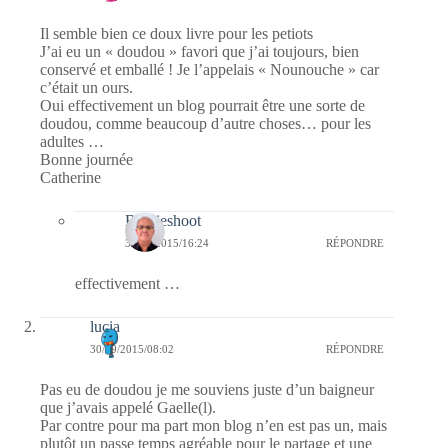
Il semble bien ce doux livre pour les petiots
J’ai eu un « doudou » favori que j’ai toujours, bien
conservé et emballé ! Je l’appelais « Nounouche » car
c’était un ours.
Oui effectivement un blog pourrait être une sorte de
doudou, comme beaucoup d’autre choses… pour les
adultes …
Bonne journée
Catherine
Bernieshoot
30/09/2015/16:24
RÉPONDRE
effectivement …
lucia
30/09/2015/08:02
RÉPONDRE
Pas eu de doudou je me souviens juste d’un baigneur
que j’avais appelé Gaelle(l).
Par contre pour ma part mon blog n’en est pas un, mais
plutôt un passe temps agréable pour le partage et une