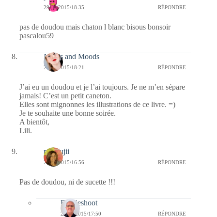
29/09/2015/18:35
RÉPONDRE
pas de doudou mais chaton l blanc bisous bonsoir
pascalou59
Needs and Moods
29/09/2015/18:21
RÉPONDRE
J’ai eu un doudou et je l’ai toujours. Je ne m’en sépare
jamais! C’est un petit caneton.
Elles sont mignonnes les illustrations de ce livre. =)
Je te souhaite une bonne soirée.
A bientôt,
Lili.
missfujii
29/09/2015/16:56
RÉPONDRE
Pas de doudou, ni de sucette !!!
Bernieshoot
29/09/2015/17:50
RÉPONDRE