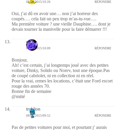
08/08/2015/10:26
RÉPONDRE
Oui, j’ai dû en avoir une… non j’ai horreur des
coupés…. cela fait un peu trop m’as-tu-vue….
Ma première voiture ? une vieille Dauphine…. dont je
devais tourner la manivelle pour la faire démarrer !!!
covix
08/08/2015/10:09
RÉPONDRE
Bonjour,
Ah! c’est certain, j’ai longtemps joué avec des petites
voiture, Dinky, Solido ou Norev, tout une époque.Pas
de coupé cabriolet, ni en collection ni en réel.
Pour la vrai, ormes les locations, c’était une Ford escort
rouge des années 70.
Bonne fin de semaine
@mitié
trublion
08/08/2015/09:52
RÉPONDRE
Pas de petites voitures pour moi, et pourtant j’ aurais