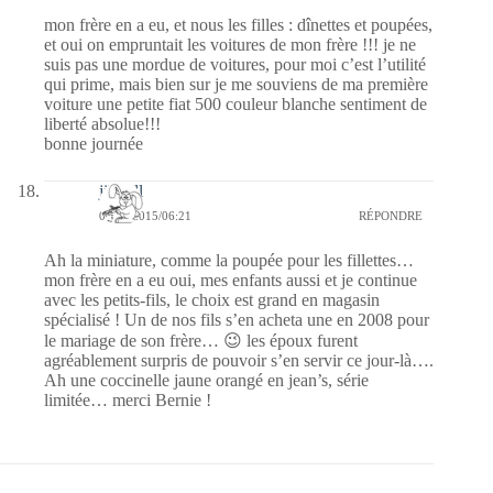
mon frère en a eu, et nous les filles : dînettes et poupées,
et oui on empruntait les voitures de mon frère !!! je ne
suis pas une mordue de voitures, pour moi c’est l’utilité
qui prime, mais bien sur je me souviens de ma première
voiture une petite fiat 500 couleur blanche sentiment de
liberté absolue!!!
bonne journée
jill bill
08/08/2015/06:21
RÉPONDRE
Ah la miniature, comme la poupée pour les fillettes…
mon frère en a eu oui, mes enfants aussi et je continue
avec les petits-fils, le choix est grand en magasin
spécialisé ! Un de nos fils s’en acheta une en 2008 pour
le mariage de son frère… 😉 les époux furent
agréablement surpris de pouvoir s’en servir ce jour-là….
Ah une coccinelle jaune orangé en jean’s, série
limitée… merci Bernie !