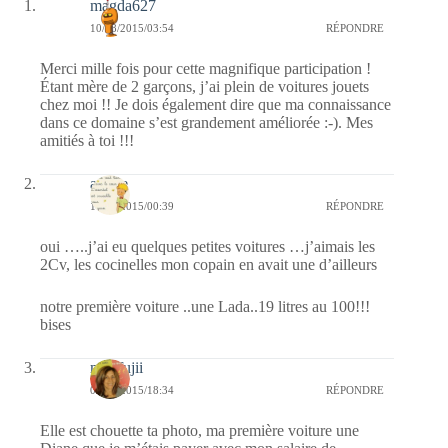
magda627
10/08/2015/03:54
RÉPONDRE
Merci mille fois pour cette magnifique participation !
Étant mère de 2 garçons, j’ai plein de voitures jouets
chez moi !! Je dois également dire que ma connaissance
dans ce domaine s’est grandement améliorée :-). Mes
amitiés à toi !!!
arlette
10/08/2015/00:39
RÉPONDRE
oui …..j’ai eu quelques petites voitures …j’aimais les
2Cv, les cocinelles mon copain en avait une d’ailleurs
notre première voiture ..une Lada..19 litres au 100!!!
bises
missfujii
09/08/2015/18:34
RÉPONDRE
Elle est chouette ta photo, ma première voiture une