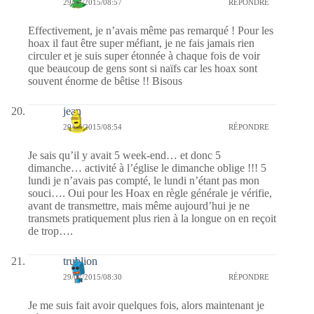
29/07/2015/08:57
RÉPONDRE
Effectivement, je n’avais même pas remarqué ! Pour les
hoax il faut être super méfiant, je ne fais jamais rien
circuler et je suis super étonnée à chaque fois de voir
que beaucoup de gens sont si naïfs car les hoax sont
souvent énorme de bêtise !! Bisous
jean
29/07/2015/08:54
RÉPONDRE
Je sais qu’il y avait 5 week-end… et donc 5
dimanche… activité à l’église le dimanche oblige !!! 5
lundi je n’avais pas compté, le lundi n’étant pas mon
souci…. Oui pour les Hoax en règle générale je vérifie,
avant de transmettre, mais même aujourd’hui je ne
transmets pratiquement plus rien à la longue on en reçoit
de trop….
trublion
29/07/2015/08:30
RÉPONDRE
Je me suis fait avoir quelques fois, alors maintenant je