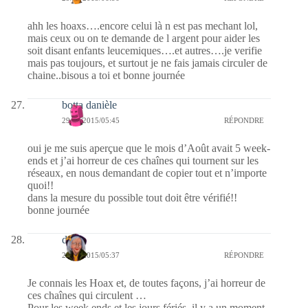
ahh les hoaxs….encore celui là n est pas mechant lol,
mais ceux ou on te demande de l argent pour aider les
soit disant enfants leucemiques….et autres….je verifie
mais pas toujours, et surtout je ne fais jamais circuler de
chaine..bisous a toi et bonne journée
botta danièle
29/07/2015/05:45
RÉPONDRE
oui je me suis aperçue que le mois d’Août avait 5 week-
ends et j’ai horreur de ces chaînes qui tournent sur les
réseaux, en nous demandant de copier tout et n’importe
quoi!!
dans la mesure du possible tout doit être vérifié!!
bonne journée
dom
29/07/2015/05:37
RÉPONDRE
Je connais les Hoax et, de toutes façons, j’ai horreur de
ces chaînes qui circulent …
Pour les week ends et les jours fériés, il y a un moment