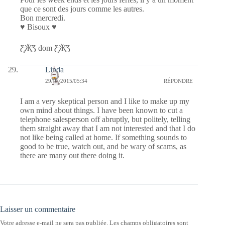
que ce sont des jours comme les autres.
Bon mercredi.
♥ Bisoux ♥
Ƹ̵̡Ӝ̵̨̄Ʒ dom Ƹ̵̡Ӝ̵̨̄Ʒ
Linda
29/07/2015/05:34
RÉPONDRE
I am a very skeptical person and I like to make up my
own mind about things. I have been known to cut a
telephone salesperson off abruptly, but politely, telling
them straight away that I am not interested and that I do
not like being called at home. If something sounds to
good to be true, watch out, and be wary of scams, as
there are many out there doing it.
Laisser un commentaire
Votre adresse e-mail ne sera pas publiée.
Les champs obligatoires sont