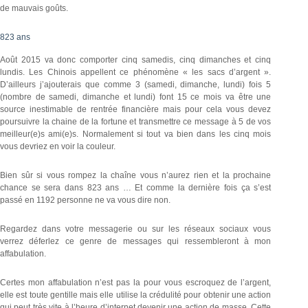
de mauvais goûts.
823 ans
Août 2015 va donc comporter cinq samedis, cinq dimanches et cinq
lundis. Les Chinois appellent ce phénomène « les sacs d’argent ».
D’ailleurs j’ajouterais que comme 3 (samedi, dimanche, lundi) fois 5
(nombre de samedi, dimanche et lundi) font 15 ce mois va être une
source inestimable de rentrée financière mais pour cela vous devez
poursuivre la chaine de la fortune et transmettre ce message à 5 de vos
meilleur(e)s ami(e)s. Normalement si tout va bien dans les cinq mois
vous devriez en voir la couleur.
Bien sûr si vous rompez la chaîne vous n’aurez rien et la prochaine
chance se sera dans 823 ans … Et comme la dernière fois ça s’est
passé en 1192 personne ne va vous dire non.
Regardez dans votre messagerie ou sur les réseaux sociaux vous
verrez déferlez ce genre de messages qui ressembleront à mon
affabulation.
Certes mon affabulation n’est pas la pour vous escroquez de l’argent,
elle est toute gentille mais elle utilise la crédulité pour obtenir une action
qui peut très vite à l’heure d’internet devenir une action de masse. Cette