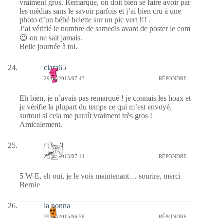
vraiment gros. Remarque, on doit bien se faire avoir par
les médias sans le savoir parfois et j’ai bien cru à une
photo d’un bébé belette sur un pic vert !!! .
J’ai vérifié le nombre de samedis avant de poster le com
😉 on ne sait jamais.
Belle journée à toi.
clara65
29/07/2015/07:43
RÉPONDRE
Eh bien, je n’avais pas remarqué ! je connais les hoax et
je vérifie la plupart du temps ce qui m’est envoyé,
surtout si cela me paraît vraiment très gros !
Amicalement.
jill bill
29/07/2015/07:14
RÉPONDRE
5 W-E, eh oui, je le vois maintenant… sourire, merci
Bernie
la nonna
29/07/2015/06:56
RÉPONDRE