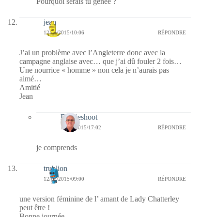
Pourquoi serais tu gênée ?
jean
12/05/2015/10:06
RÉPONDRE
J’ai un problème avec l’Angleterre donc avec la
campagne anglaise avec… que j’ai dû fouler 2 fois…
Une nourrice « homme » non cela je n’aurais pas
aimé…
Amitié
Jean
Bernieshoot
13/05/2015/17:02
RÉPONDRE
je comprends
trublion
12/05/2015/09:00
RÉPONDRE
une version féminine de l’ amant de Lady Chatterley
peut être !
Bonne journée