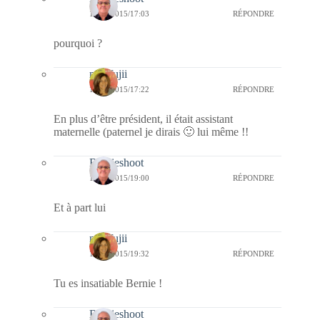
13/05/2015/17:03
RÉPONDRE
pourquoi ?
missfujii
13/05/2015/17:22
RÉPONDRE
En plus d’être président, il était assistant
maternelle (paternel je dirais 🙂 lui même !!
Bernieshoot
13/05/2015/19:00
RÉPONDRE
Et à part lui
missfujii
13/05/2015/19:32
RÉPONDRE
Tu es insatiable Bernie !
Bernieshoot