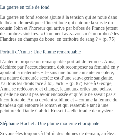
La guerre en toile de fond
La guerre en fond sonore ajoute à la tension qui se noue dans
le théâtre domestique : l’incertitude qui entoure la survie du
cousin John et l’horreur qui arrive par bribes de France jettent
des ombres sinistres. « Comment avez-vous métamorphosé les
Flandres en champs de boue, en territoire de sang ? » (p. 75)
Portrait d’Anna : Une femme remarquable
L’auteure propose un remarquable portrait de femme : Anna,
déchirée par l’accouchement, doit recomposer sa féminité en y
ajoutant la maternité. « Je suis une lionne aimante en colère,
ma nature demeurée secrète est d’une sauvagerie sanglante.
J’ai tous les droits face à toi, Jack. » (p. 87) Face à George,
Anna se redécouvre et change, jetant aux orties une pelisse
qu’elle ne savait pas avoir endossée et qu’elle ne savait pas si
inconfortable. Anna devient sublime et – comme la femme du
bandeau qui entoure le roman et qui ressemble tant à une
peinture de Dante Gabriel Rossetti – elle irradie de mystère.
Stéphanie Hochet : Une plume moderne et originale
Si vous êtes toujours à l’affût des plumes de demain, arrêtez-