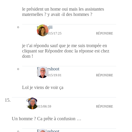
le président un home oui mais les assistantes
maternelles ? y avait -il des hommes ?
missfujii
13/05/2015/17:25
RÉPONDRE
je t’ai répondu sauf que je me suis trompée en
cliquant sur Répondre donc la réponse est chez
dom !
Bernieshoot
13/05/2015/19:01
RÉPONDRE
Lol je viens de voir ça
dom
12/05/2015/06:59
RÉPONDRE
Un homme ? Ca prête à confusion …
Bernieshoot