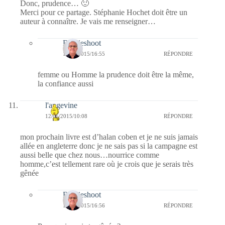
Donc, prudence… 🙂
Merci pour ce partage. Stéphanie Hochet doit être un
auteur à connaître. Je vais me renseigner…
Bernieshoot
13/05/2015/16:55
RÉPONDRE
femme ou Homme la prudence doit être la même,
la confiance aussi
l'angevine
12/05/2015/10:08
RÉPONDRE
mon prochain livre est d’halan coben et je ne suis jamais
allée en angleterre donc je ne sais pas si la campagne est
aussi belle que chez nous…nourrice comme
homme,c’est tellement rare où je crois que je serais très
gênée
Bernieshoot
13/05/2015/16:56
RÉPONDRE