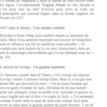
Ce roman où Stéphanie a aussi le mérite de faire revivre entre
les lignes l’exceptionnelle
Virginia Woolf
est très aboutit et
c’est pour moi un chef d’œuvre pour lever le voile sur
l’atmosphère qui pouvait régner dans la brume anglaise du
Sussex en 1917.
1917 dans le Sussex : Une famille comblée
Edward et Anna Whig sont comblés depuis la naissance de
Jack. Mais Anna aimerait reprendre ses travaux de traduction
tout en offrant à son fils les meilleurs soins possible. « Je
voulais que Jack jouisse de la vie avec insouciance, dans un
nid de mensonges bienveillants que j’avais fabriqué pour lui. »
(p. 10)
L’arrivée de George : Un gardien inattendu
À l’annonce postée dans le Times, c’est George qui répond.
George comme l’auteure George Eliot. Mais ce n’est pas une
jeune fille qui descend du train : c’est un jeune homme qui
sera le garde d’enfant de Jack. Décidant de ne pas donner
prise aux préjugés, Anna accueille avec curiosité ce garçon au
cœur fragile qui sait si bien s’occuper de Jack. « J’ai remarqué
comme il aime tenir la main de Jack tout comme Jack aime
avoir sa main dans la grande paume du jeune homme. L’un lié