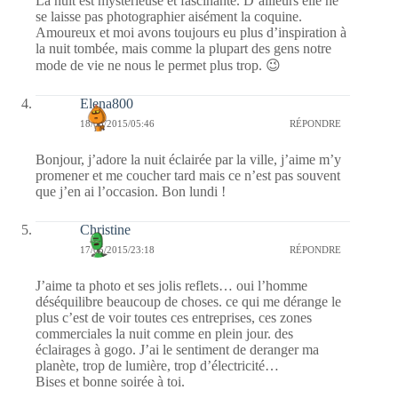
La nuit est mystérieuse et fascinante. D’ailleurs elle ne
se laisse pas photographier aisément la coquine.
Amoureux et moi avons toujours eu plus d’inspiration à
la nuit tombée, mais comme la plupart des gens notre
mode de vie ne nous le permet plus trop. 😉
Elena800
18/05/2015/05:46
RÉPONDRE
Bonjour, j’adore la nuit éclairée par la ville, j’aime m’y
promener et me coucher tard mais ce n’est pas souvent
que j’en ai l’occasion. Bon lundi !
Christine
17/05/2015/23:18
RÉPONDRE
J’aime ta photo et ses jolis reflets… oui l’homme
déséquilibre beaucoup de choses. ce qui me dérange le
plus c’est de voir toutes ces entreprises, ces zones
commerciales la nuit comme en plein jour. des
éclairages à gogo. J’ai le sentiment de deranger ma
planète, trop de lumière, trop d’électricité…
Bises et bonne soirée à toi.