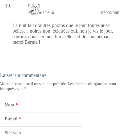
jill bill
17/05/2015/06:16
RÉPONDRE
La nuit fait d’autres photos que le jour toutes aussi
belles… noires non, éclairées oui, non je vis le jour,
sourire, dans certains films elle sert de cauchemar…
merci Bernie !
Laisser un commentaire
Votre adresse e-mail ne sera pas publiée.
Les champs obligatoires sont
indiqués avec
*
Nom
*
E-mail
*
Site web