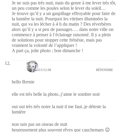
Je ne suis pas très nuit, mais du genre à me lever très tôt,
un peu comme les poules selon le lever du soleil…
Je trouve qu’il y a un gaspillage effroyable pour faire de
la lumière la nuit. Pourquoi les vitrines illuminées la
nuit, qui va les lécher à 4 h du matin ? Des réverbères
alors qu’il y a si peu de passages…. dans notre ville on
commence à penser à l’éclairage raisonné. Il y a plein
de solutions pour stopper cette frénésie, mais pas
vraiment la volonté de l’appliquer !
A part ça, jolie photo ; bon dimanche !
nays
17/05/2015/12:08
RÉPONDRE
hello Bernie
elle est très belle la photo..j’aime le sombre noir
oui oui très très noire la nuit il me faut..je déteste la
lumière
non suis pas un oiseau de nuit
heureusement plus souvent rêves que cauchemars 😉