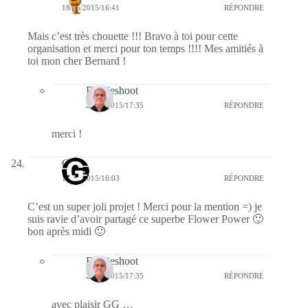
18/05/2015/16:41
RÉPONDRE
Mais c’est très chouette !!! Bravo à toi pour cette
organisation et merci pour ton temps !!!! Mes amitiés à
toi mon cher Bernard !
Bernieshoot
24/05/2015/17:35
RÉPONDRE
merci !
GG
18/05/2015/16:03
RÉPONDRE
C’est un super joli projet ! Merci pour la mention =) je
suis ravie d’avoir partagé ce superbe Flower Power 🙂
bon après midi 🙂
Bernieshoot
24/05/2015/17:35
RÉPONDRE
avec plaisir GG …