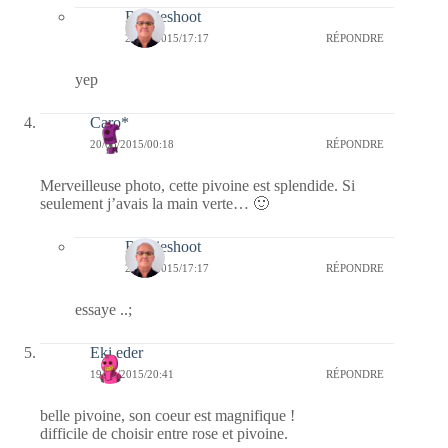
Bernieshoot
24/05/2015/17:17
RÉPONDRE
yep
Caro*
20/05/2015/00:18
RÉPONDRE
Merveilleuse photo, cette pivoine est splendide. Si
seulement j’avais la main verte… 🙂
Bernieshoot
24/05/2015/17:17
RÉPONDRE
essaye ..;
Eki eder
19/05/2015/20:41
RÉPONDRE
belle pivoine, son coeur est magnifique !
difficile de choisir entre rose et pivoine.