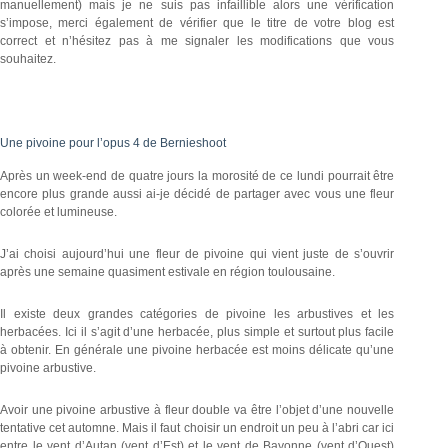
manuellement) mais je ne suis pas infaillible alors une vérification
s’impose, merci également de vérifier que le titre de votre blog est
correct et n’hésitez pas à me signaler les modifications que vous
souhaitez.
Une pivoine pour l’opus 4 de Bernieshoot
Après un week-end de quatre jours la morosité de ce lundi pourrait être
encore plus grande aussi ai-je décidé de partager avec vous une fleur
colorée et lumineuse.
J’ai choisi aujourd’hui une fleur de pivoine qui vient juste de s’ouvrir
après une semaine quasiment estivale en région toulousaine.
Il existe deux grandes catégories de pivoine les arbustives et les
herbacées. Ici il s’agit d’une herbacée, plus simple et surtout plus facile
à obtenir. En générale une pivoine herbacée est moins délicate qu’une
pivoine arbustive.
Avoir une pivoine arbustive à fleur double va être l’objet d’une nouvelle
tentative cet automne. Mais il faut choisir un endroit un peu à l’abri car ici
entre le vent d’Autan (vent d’Est) et le vent de Bayonne (vent d’Ouest)