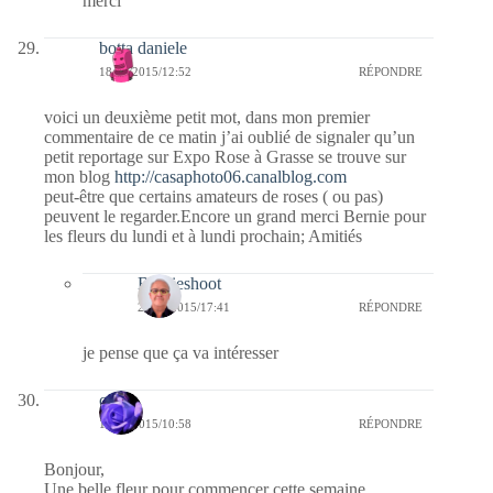
merci
botta daniele
18/05/2015/12:52
RÉPONDRE
voici un deuxième petit mot, dans mon premier
commentaire de ce matin j’ai oublié de signaler qu’un
petit reportage sur Expo Rose à Grasse se trouve sur
mon blog
http://casaphoto06.canalblog.com
peut-être que certains amateurs de roses ( ou pas)
peuvent le regarder.Encore un grand merci Bernie pour
les fleurs du lundi et à lundi prochain; Amitiés
Bernieshoot
24/05/2015/17:41
RÉPONDRE
je pense que ça va intéresser
covix
18/05/2015/10:58
RÉPONDRE
Bonjour,
Une belle fleur pour commencer cette semaine.