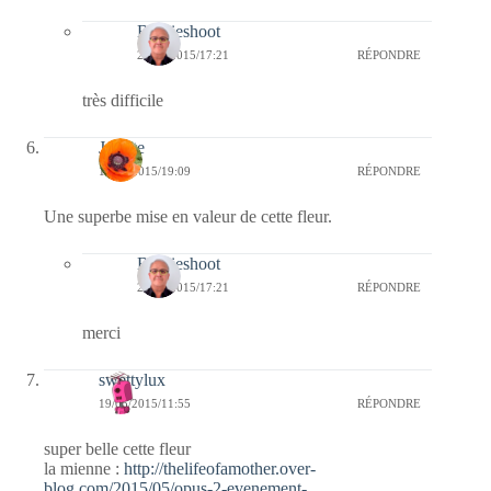
Bernieshoot
24/05/2015/17:21
RÉPONDRE
très difficile
Josette
19/05/2015/19:09
RÉPONDRE
Une superbe mise en valeur de cette fleur.
Bernieshoot
24/05/2015/17:21
RÉPONDRE
merci
swettylux
19/05/2015/11:55
RÉPONDRE
super belle cette fleur
la mienne :
http://thelifeofamother.over-
blog.com/2015/05/opus-2-evenement-