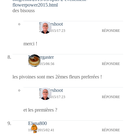
flowerpower2015.html
des bisouss
Bernieshoot
24/05/2015/17:23
RÉPONDRE
merci !
Messergaster
19/05/2015/06:56
RÉPONDRE
les pivoines sont mes 2èmes fleurs preferées !
Bernieshoot
24/05/2015/17:23
RÉPONDRE
et les premières ?
Elena800
19/05/2015/02:41
RÉPONDRE