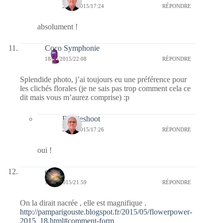
24/05/2015/17:24
RÉPONDRE
absolument !
Coco Symphonie
18/05/2015/22:08
RÉPONDRE
Splendide photo, j’ai toujours eu une préférence pour
les clichés florales (je ne sais pas trop comment cela ce
dit mais vous m’aurez comprise) :p
Bernieshoot
24/05/2015/17:26
RÉPONDRE
oui !
erato
18/05/2015/21:59
RÉPONDRE
On la dirait nacrée , elle est magnifique .
http://pamparigouste.blogspot.fr/2015/05/flowerpower-
2015_18.html#comment-form