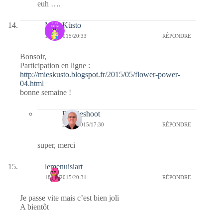
euh ….
Mies Küsto
18/05/2015/20:33
RÉPONDRE
Bonsoir,
Participation en ligne :
http://mieskusto.blogspot.fr/2015/05/flower-power-
04.html
bonne semaine !
Bernieshoot
24/05/2015/17:30
RÉPONDRE
super, merci
lemenuisiart
18/05/2015/20:31
RÉPONDRE
Je passe vite mais c’est bien joli
A bientôt