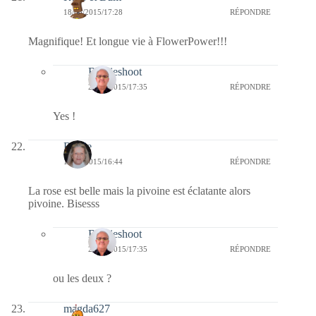
18/05/2015/17:28
RÉPONDRE
Magnifique! Et longue vie à FlowerPower!!!
Bernieshoot
24/05/2015/17:35
RÉPONDRE
Yes !
Renee
18/05/2015/16:44
RÉPONDRE
La rose est belle mais la pivoine est éclatante alors
pivoine. Bisesss
Bernieshoot
24/05/2015/17:35
RÉPONDRE
ou les deux ?
magda627