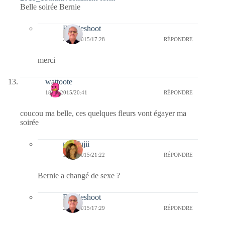
Belle soirée Bernie
Bernieshoot
24/05/2015/17:28
RÉPONDRE
merci
wattoote
18/05/2015/20:41
RÉPONDRE
coucou ma belle, ces quelques fleurs vont égayer ma
soirée
missfujii
18/05/2015/21:22
RÉPONDRE
Bernie a changé de sexe ?
Bernieshoot
24/05/2015/17:29
RÉPONDRE