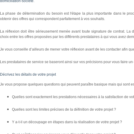
domiciliation-société
.
La phase de détermination du besoin est l'étape la plus importante dans le proces
obtenir des offres qui correspondent parfaitement à vos souhaits.
La réflexion doit être sérieusement menée avant toute signature de contrat. La déf
choix entre les offres proposées par les différents prestataires à qui vous avez 
Je vous conseille d’ailleurs de mener votre réflexion avant de les contacter afin 
Les prestataires de service se baseront ainsi sur vos précisions pour vous faire un 
Décrivez les détails de votre projet
Je
vous propose quelques questions qui peuvent paraître basique mais qui sont essen
Quelles sont exactement les prestations nécessaires à la satisfaction de vo
Quelles sont les limites précises de la définition de votre projet ?
Y a-t-il un découpage en étapes dans la réalisation de votre projet ?