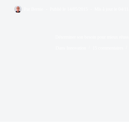
Par
Bernie
Publié le
14/05/2015
Mis à jour le
04/11
Déterminer son besoin pour mieux réussi
Dans
Innovation
15 commentaires