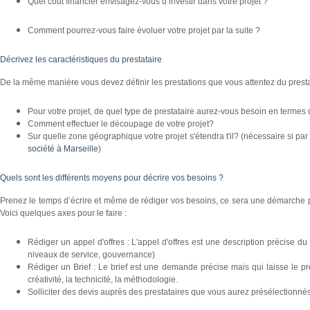
Quel coût financier envisagez-vous d’investir dans votre projet ?
Comment pourrez-vous faire évoluer votre projet par la suite ?
Décrivez les caractéristiques du prestataire
De la même manière vous devez définir les prestations que vous attentez du presta
Pour votre projet, de quel type de prestataire aurez-vous besoin en termes 
Comment effectuer le découpage de votre projet?
Sur quelle zone géographique votre projet s'étendra t'il? (nécessaire si 
société à Marseille
)
Quels sont les différents moyens pour décrire vos besoins ?
Prenez le temps d’écrire et même de rédiger vos besoins, ce sera une démarche p
Voici quelques axes pour le faire :
Rédiger un appel d'offres : L'appel d'offres est une description précise 
niveaux de service, gouvernance)
Rédiger un Brief : Le brief est une demande précise mais qui laisse le 
créativité, la technicité, la méthodologie.
Solliciter des devis auprès des prestataires que vous aurez présélectionnés